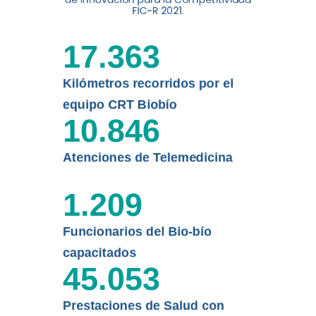
digital a los habitantes...
FIC-R 2021.
Leer más
17.363
Kilómetros recorridos por el
equipo CRT Biobío
10.846
Atenciones de Telemedicina
1.209
Funcionarios del Bio-bío
capacitados
45.053
Prestaciones de Salud con