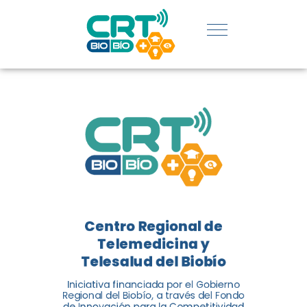
REGIÓN:
CONOCE
LOS
LOGROS
DE CRT
BIOBÍO
Centro Regional de
El Centro Regional de
Telemedicina y
Telemedicina y Telesalud del
Telesalud del Biobío
Biobío presenta el balance de
Iniciativa financiada por el Gobierno
tres años acercando la salud
Regional del Biobío, a través del Fondo
de Innovación para la Competitividad