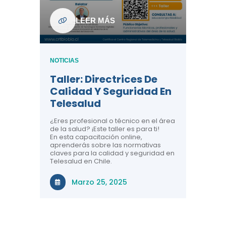
ndo La
NOTICIAS
LEER MÁS
Centr
ión:
Telem
 De
Teles
NOTICIAS
Entre
Taller: Directrices De
Años 
dicina y
Calidad Y Seguridad En
Salud
a el
Telesalud
ndo la
Comun
 de los
¿Eres profesional o técnico en el área
entales de
El proyec
de la salud? ¡Este taller es para ti!
Gobierno
En esta capacitación online,
través de
aprenderás sobre las normativas
periodo
claves para la calidad y seguridad en
Telesalud en Chile.
Di
Marzo 25, 2025