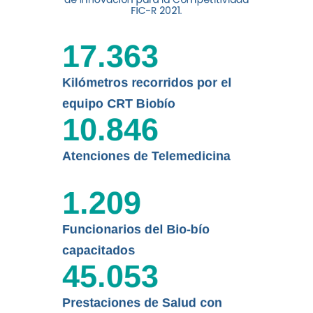
digital a los habitantes...
FIC-R 2021.
Leer más
17.363
Kilómetros recorridos por el
equipo CRT Biobío
10.846
Atenciones de Telemedicina
1.209
Funcionarios del Bio-bío
capacitados
45.053
Prestaciones de Salud con