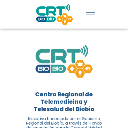
REGIÓN:
CONOCE
LOS
LOGROS
DE CRT
BIOBÍO
Centro Regional de
El Centro Regional de
Telemedicina y
Telemedicina y Telesalud del
Telesalud del Biobío
Biobío presenta el balance de
Iniciativa financiada por el Gobierno
tres años acercando la salud
Regional del Biobío, a través del Fondo
de Innovación para la Competitividad