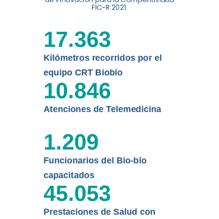
digital a los habitantes...
FIC-R 2021.
Leer más
17.363
Kilómetros recorridos por el
equipo CRT Biobío
10.846
Atenciones de Telemedicina
1.209
Funcionarios del Bio-bío
capacitados
45.053
Prestaciones de Salud con