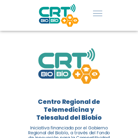
REGIÓN:
CONOCE
LOS
LOGROS
DE CRT
BIOBÍO
Centro Regional de
El Centro Regional de
Telemedicina y
Telemedicina y Telesalud del
Telesalud del Biobío
Biobío presenta el balance de
Iniciativa financiada por el Gobierno
tres años acercando la salud
Regional del Biobío, a través del Fondo
de Innovación para la Competitividad