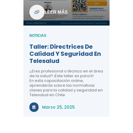
ndo La
NOTICIAS
LEER MÁS
Centr
ión:
Telem
 De
Teles
NOTICIAS
Entre
Taller: Directrices De
Años 
dicina y
Calidad Y Seguridad En
Salud
a el
Telesalud
ndo la
Comun
 de los
¿Eres profesional o técnico en el área
entales de
El proyec
de la salud? ¡Este taller es para ti!
Gobierno
En esta capacitación online,
través de
aprenderás sobre las normativas
periodo
claves para la calidad y seguridad en
Telesalud en Chile.
Di
Marzo 25, 2025