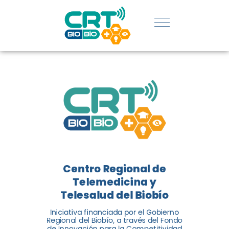
REGIÓN:
CONOCE
LOS
LOGROS
DE CRT
BIOBÍO
Centro Regional de
El Centro Regional de
Telemedicina y
Telemedicina y Telesalud del
Telesalud del Biobío
Biobío presenta el balance de
Iniciativa financiada por el Gobierno
tres años acercando la salud
Regional del Biobío, a través del Fondo
de Innovación para la Competitividad