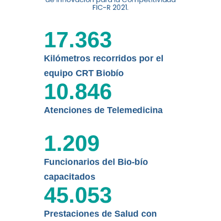
digital a los habitantes...
FIC-R 2021.
Leer más
17.363
Kilómetros recorridos por el
equipo CRT Biobío
10.846
Atenciones de Telemedicina
1.209
Funcionarios del Bio-bío
capacitados
45.053
Prestaciones de Salud con