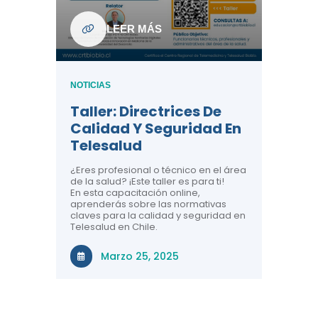
ndo La
NOTICIAS
LEER MÁS
Centr
ión:
Telem
 De
Teles
NOTICIAS
Entre
Taller: Directrices De
Años 
dicina y
Calidad Y Seguridad En
Salud
a el
Telesalud
ndo la
Comun
 de los
¿Eres profesional o técnico en el área
entales de
El proyec
de la salud? ¡Este taller es para ti!
Gobierno
En esta capacitación online,
través de
aprenderás sobre las normativas
periodo
claves para la calidad y seguridad en
Telesalud en Chile.
Di
Marzo 25, 2025