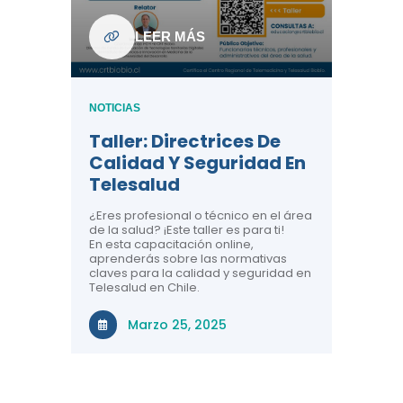
ndo La
NOTICIAS
LEER MÁS
Centr
ión:
Telem
 De
Teles
NOTICIAS
Entre
Taller: Directrices De
Años 
dicina y
Calidad Y Seguridad En
Salud
a el
Telesalud
ndo la
Comun
 de los
¿Eres profesional o técnico en el área
entales de
El proyec
de la salud? ¡Este taller es para ti!
Gobierno
En esta capacitación online,
través de
aprenderás sobre las normativas
periodo
claves para la calidad y seguridad en
Telesalud en Chile.
Di
Marzo 25, 2025