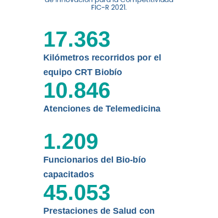
digital a los habitantes...
FIC-R 2021.
Leer más
17.363
Kilómetros recorridos por el
equipo CRT Biobío
10.846
Atenciones de Telemedicina
1.209
Funcionarios del Bio-bío
capacitados
45.053
Prestaciones de Salud con