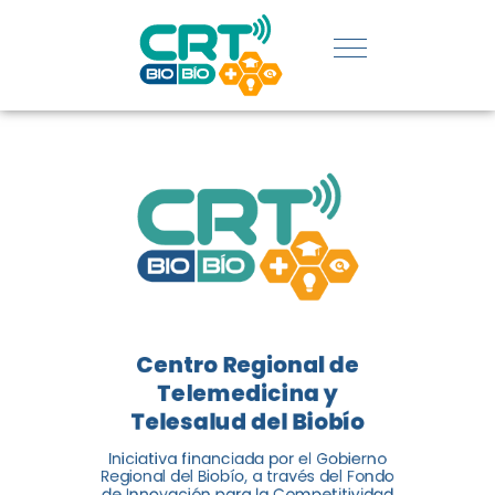
REGIÓN:
CONOCE
LOS
LOGROS
DE CRT
BIOBÍO
Centro Regional de
El Centro Regional de
Telemedicina y
Telemedicina y Telesalud del
Telesalud del Biobío
Biobío presenta el balance de
Iniciativa financiada por el Gobierno
tres años acercando la salud
Regional del Biobío, a través del Fondo
de Innovación para la Competitividad