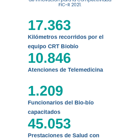
digital a los habitantes...
FIC-R 2021.
Leer más
17.363
Kilómetros recorridos por el
equipo CRT Biobío
10.846
Atenciones de Telemedicina
1.209
Funcionarios del Bio-bío
capacitados
45.053
Prestaciones de Salud con