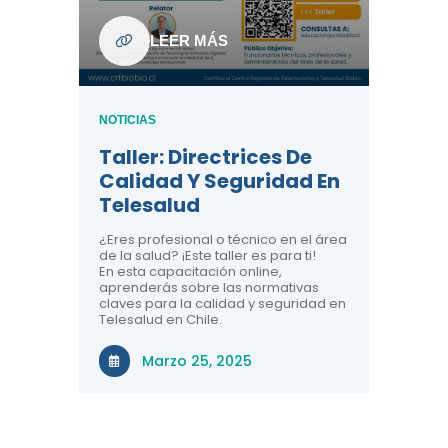
ndo La
NOTICIAS
LEER MÁS
Centr
ión:
Telem
 De
Teles
NOTICIAS
Entre
Taller: Directrices De
Años 
dicina y
Calidad Y Seguridad En
Salud
a el
Telesalud
ndo la
Comun
 de los
¿Eres profesional o técnico en el área
entales de
El proyec
de la salud? ¡Este taller es para ti!
Gobierno
En esta capacitación online,
través de
aprenderás sobre las normativas
periodo
claves para la calidad y seguridad en
Telesalud en Chile.
Di
Marzo 25, 2025