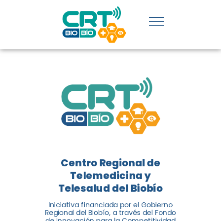
REGIÓN:
CONOCE
LOS
LOGROS
DE CRT
BIOBÍO
Centro Regional de
El Centro Regional de
Telemedicina y
Telemedicina y Telesalud del
Telesalud del Biobío
Biobío presenta el balance de
Iniciativa financiada por el Gobierno
tres años acercando la salud
Regional del Biobío, a través del Fondo
de Innovación para la Competitividad