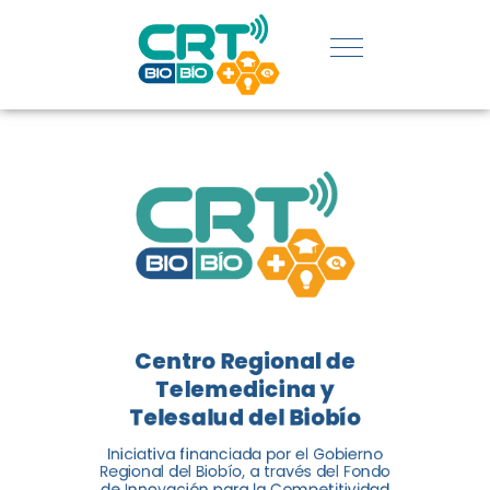
REGIÓN:
CONOCE
LOS
LOGROS
DE CRT
BIOBÍO
Centro Regional de
El Centro Regional de
Telemedicina y
Telemedicina y Telesalud del
Telesalud del Biobío
Biobío presenta el balance de
Iniciativa financiada por el Gobierno
tres años acercando la salud
Regional del Biobío, a través del Fondo
de Innovación para la Competitividad