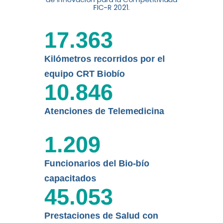
digital a los habitantes...
FIC-R 2021.
Leer más
17.363
Kilómetros recorridos por el
equipo CRT Biobío
10.846
Atenciones de Telemedicina
1.209
Funcionarios del Bio-bío
capacitados
45.053
Prestaciones de Salud con