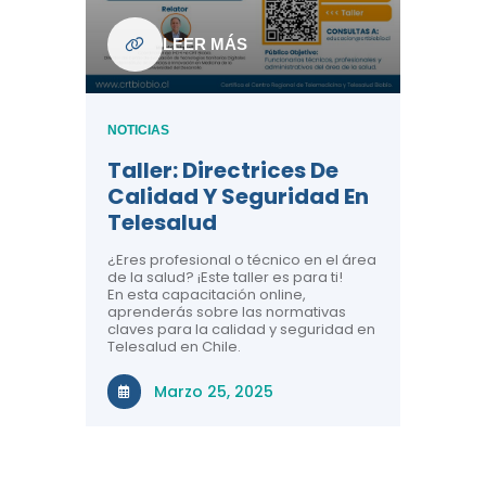
ndo La
NOTICIAS
LEER MÁS
Centr
ión:
Telem
 De
Teles
NOTICIAS
Entre
Taller: Directrices De
Años 
dicina y
Calidad Y Seguridad En
Salud
a el
Telesalud
ndo la
Comun
 de los
¿Eres profesional o técnico en el área
entales de
El proyec
de la salud? ¡Este taller es para ti!
Gobierno
En esta capacitación online,
través de
aprenderás sobre las normativas
periodo
claves para la calidad y seguridad en
Telesalud en Chile.
Di
Marzo 25, 2025