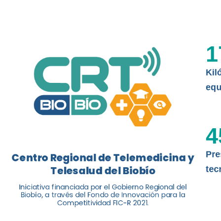
La nueva norma chilena 3858, adapta
ISO 13131, fue impulsada por el Centr
1
Telesalud del Biobío, a través de la U
Kil
Leer más
equ
4
Pre
Centro Regional de Telemedicina y
Telesalud del Biobío
tec
Iniciativa financiada por el Gobierno Regional del
Biobío, a través del Fondo de Innovación para la
Competitividad FIC-R 2021.