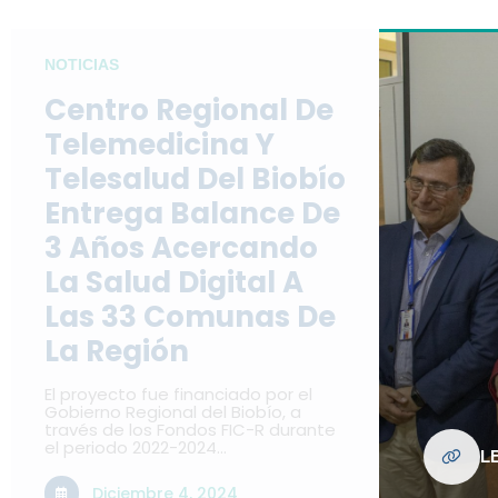
NOTICIAS
Centro Regional De
Telemedicina Y
Telesalud Del Biobío
Entrega Balance De
3 Años Acercando
La Salud Digital A
Las 33 Comunas De
La Región
El proyecto fue financiado por el
Gobierno Regional del Biobío, a
través de los Fondos FIC-R durante
el periodo 2022-2024…
L
Diciembre 4, 2024