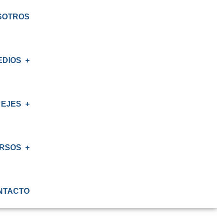
SOTROS
EDIOS
EJES
E
S
RSOS
IÓN
NTACTO
ATORIO
IÓN RENAL
S CRT BIOBÍO