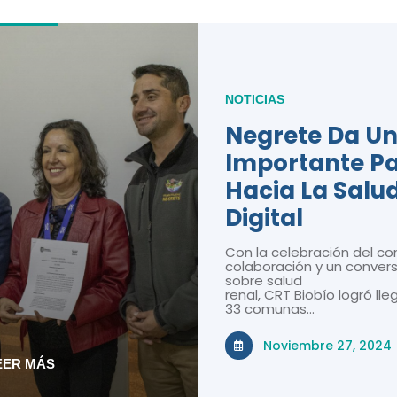
NOTICIAS
Negrete Da U
Importante P
Hacia La Salu
Digital
Con la celebración del co
colaboración y un convers
sobre salud
renal, CRT Biobío logró lle
33 comunas…
Noviembre 27, 2024
EER MÁS