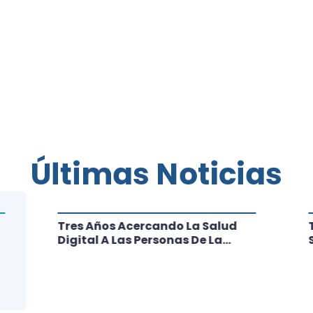
Últimas Noticias
Tres Años Acercando La Salud
Digital A Las Personas De La
Región: Conoce Los Logros De
CRT Biobío