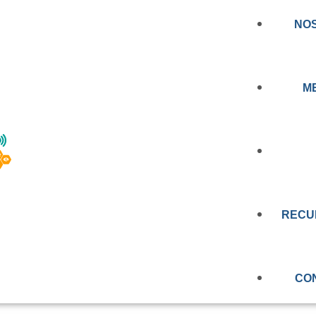
NO
M
RIMERA NORMA D
NOTICIA
RA REGULAR LOS
RECU
PRENSA
E TELEMEDICINA Y
EDUCAC
VIDEOS
N CHILE
CO
OBSERV
EVALUAC
MEMORIA