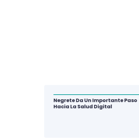
Negrete Da Un Importante Paso
alud Del
Hacia La Salud Digital
e De 3
lud Digital
La Región