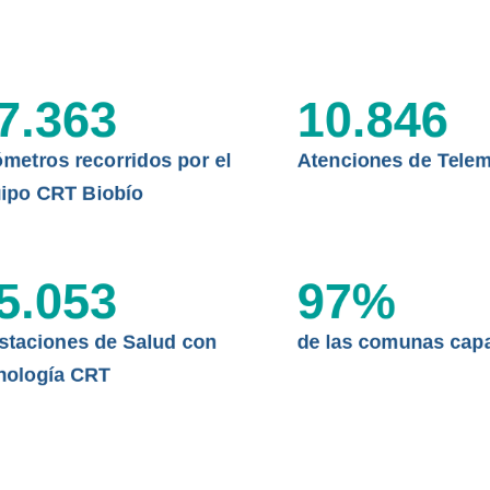
CLÍNICO
DATOS RECOPILADOS
da del estándar internacional
o Regional de Telemedicina y
I+D+I+E
7.363
10.846
niversidad de Concepción...
ABORDAJE CLÍNICO EN
TELESALUD
ómetros recorridos por el
Atenciones de Telem
EMPRENDEDORES
ipo CRT Biobío
ENLACES SATELITALES
5.053
97
%
MDPA
staciones de Salud con
de las comunas cap
nología CRT