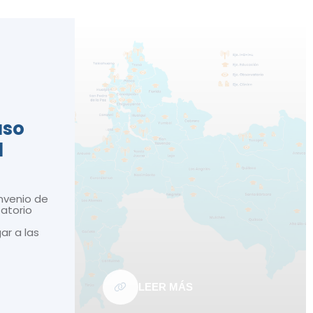
n
aso
d
nvenio de
atorio
gar a las
LEER MÁS