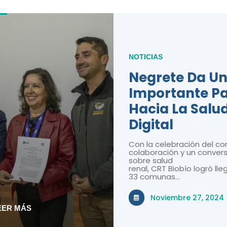
NOTICIAS
Negrete Da U
Importante P
Hacia La Salu
Digital
Con la celebración del co
colaboración y un convers
sobre salud
renal, CRT Biobío logró lle
33 comunas…
Noviembre 27, 2024
EER MÁS