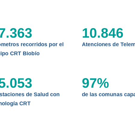
CLÍNICO
DATOS RECOPILADOS
da del estándar internacional
o Regional de Telemedicina y
I+D+I+E
7.363
10.846
niversidad de Concepción...
ABORDAJE CLÍNICO EN
TELESALUD
ómetros recorridos por el
Atenciones de Telem
EMPRENDEDORES
ipo CRT Biobío
ENLACES SATELITALES
5.053
97
%
MDPA
staciones de Salud con
de las comunas cap
nología CRT