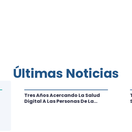
Últimas Noticias
Tres Años Acercando La Salud
Digital A Las Personas De La
Región: Conoce Los Logros De
CRT Biobío