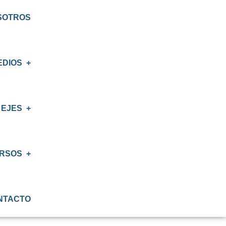
SOTROS
EDIOS
EJES
E
S
RSOS
IÓN
NTACTO
ATORIO
IÓN RENAL
S CRT BIOBÍO