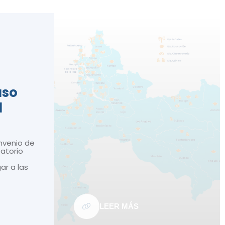
n
aso
d
nvenio de
atorio
gar a las
LEER MÁS