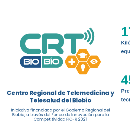
La nueva norma chilena 3858, adapta
ISO 13131, fue impulsada por el Centr
1
Telesalud del Biobío, a través de la U
Kil
Leer más
equ
4
Pre
Centro Regional de Telemedicina y
Telesalud del Biobío
tec
Iniciativa financiada por el Gobierno Regional del
Biobío, a través del Fondo de Innovación para la
Competitividad FIC-R 2021.