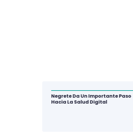
Negrete Da Un Importante Paso
alud Del
Hacia La Salud Digital
e De 3
lud Digital
La Región