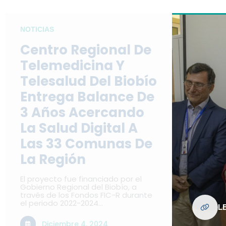
NOTICIAS
Centro Regional De
Telemedicina Y
Telesalud Del Biobío
Entrega Balance De
3 Años Acercando
La Salud Digital A
Las 33 Comunas De
La Región
El proyecto fue financiado por el
Gobierno Regional del Biobío, a
través de los Fondos FIC-R durante
el periodo 2022-2024…
L
Diciembre 4, 2024