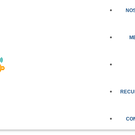
NO
M
RIMERA NORMA D
NOTICIA
RA REGULAR LOS
RECU
PRENSA
E TELEMEDICINA Y
EDUCAC
VIDEOS
N CHILE
CO
OBSERV
EVALUAC
MEMORIA