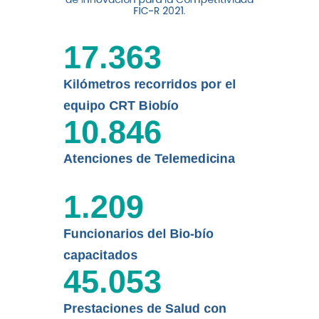
digital a los habitantes...
FIC-R 2021.
Leer más
17.363
Kilómetros recorridos por el
equipo CRT Biobío
10.846
Atenciones de Telemedicina
1.209
Funcionarios del Bio-bío
capacitados
45.053
Prestaciones de Salud con