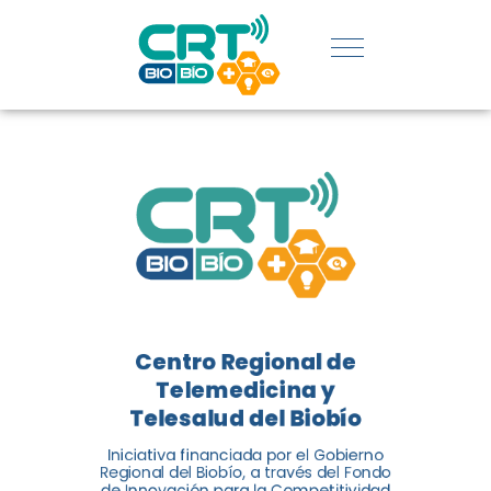
REGIÓN:
CONOCE
LOS
LOGROS
DE CRT
BIOBÍO
Centro Regional de
El Centro Regional de
Telemedicina y
Telemedicina y Telesalud del
Telesalud del Biobío
Biobío presenta el balance de
Iniciativa financiada por el Gobierno
tres años acercando la salud
Regional del Biobío, a través del Fondo
de Innovación para la Competitividad