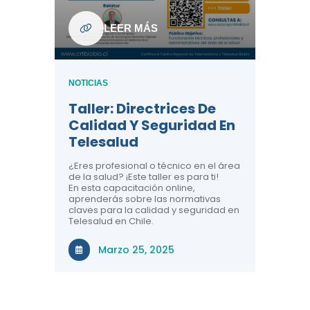
ndo La
NOTICIAS
LEER MÁS
Centr
ión:
Telem
 De
Teles
NOTICIAS
Entre
Taller: Directrices De
Años 
dicina y
Calidad Y Seguridad En
Salud
a el
Telesalud
ndo la
Comun
 de los
¿Eres profesional o técnico en el área
entales de
El proyec
de la salud? ¡Este taller es para ti!
Gobierno
En esta capacitación online,
través de
aprenderás sobre las normativas
periodo
claves para la calidad y seguridad en
Telesalud en Chile.
Di
Marzo 25, 2025