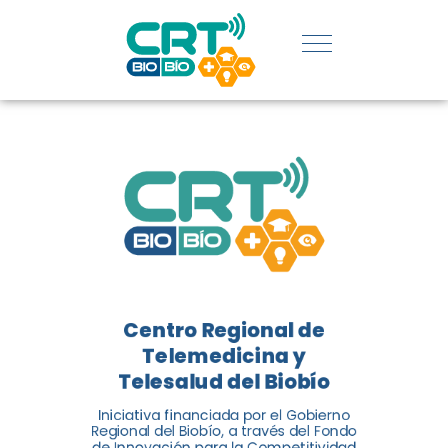
REGIÓN:
CONOCE
LOS
LOGROS
DE CRT
BIOBÍO
Centro Regional de
El Centro Regional de
Telemedicina y
Telemedicina y Telesalud del
Telesalud del Biobío
Biobío presenta el balance de
Iniciativa financiada por el Gobierno
tres años acercando la salud
Regional del Biobío, a través del Fondo
de Innovación para la Competitividad