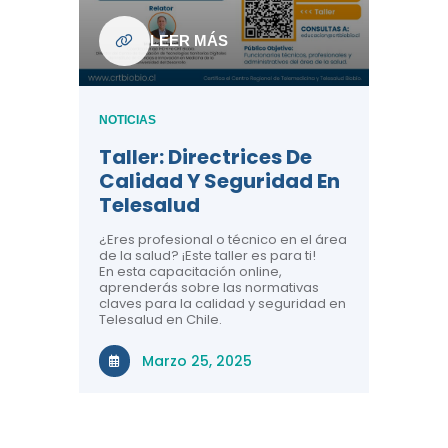
ndo La
NOTICIAS
LEER MÁS
Centr
ión:
Telem
 De
Teles
NOTICIAS
Entre
Taller: Directrices De
Años 
dicina y
Calidad Y Seguridad En
Salud
a el
Telesalud
ndo la
Comun
 de los
¿Eres profesional o técnico en el área
entales de
El proyec
de la salud? ¡Este taller es para ti!
Gobierno
En esta capacitación online,
través de
aprenderás sobre las normativas
periodo
claves para la calidad y seguridad en
Telesalud en Chile.
Di
Marzo 25, 2025