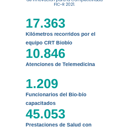
digital a los habitantes...
FIC-R 2021.
Leer más
17.363
Kilómetros recorridos por el
equipo CRT Biobío
10.846
Atenciones de Telemedicina
1.209
Funcionarios del Bio-bío
capacitados
45.053
Prestaciones de Salud con