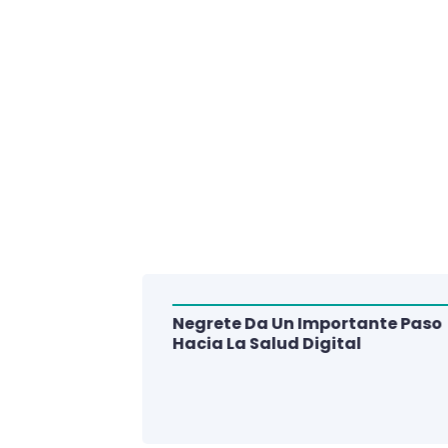
Negrete Da Un Importante Paso
alud Del
Hacia La Salud Digital
e De 3
lud Digital
La Región