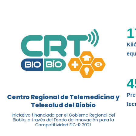
a la página, introduce tu RUT o DNI
al instante.
ilena 3858, adaptada del estándar internacional
ulsada por el Centro Regional de Telemedicina y
1
Ir a la página
ío, a través de la Universidad de Concepción...
Kil
equ
4
Pre
Centro Regional de Telemedicina y
Telesalud del Biobío
tec
Iniciativa financiada por el Gobierno Regional del
Biobío, a través del Fondo de Innovación para la
Competitividad FIC-R 2021.