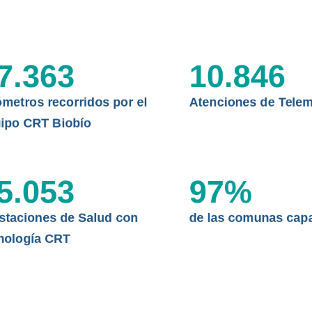
 extranjero y obtén tu certificado
CLÍNICO
DATOS RECOPILADOS
I+D+I+E
7.363
10.846
ABORDAJE CLÍNICO EN
TELESALUD
ómetros recorridos por el
Atenciones de Telem
EMPRENDEDORES
ipo CRT Biobío
ENLACES SATELITALES
5.053
97
%
MDPA
staciones de Salud con
de las comunas cap
nología CRT