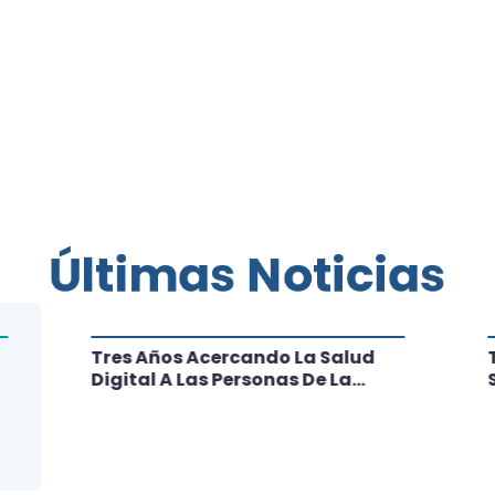
Últimas Noticias
Tres Años Acercando La Salud
Digital A Las Personas De La
Región: Conoce Los Logros De
CRT Biobío