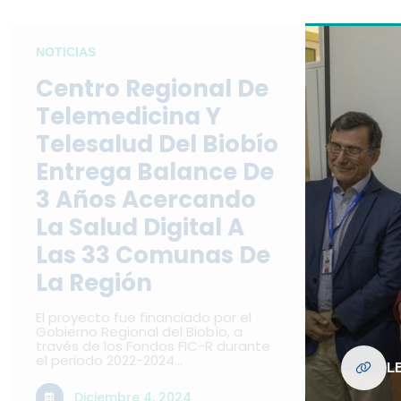
NOTICIAS
Centro Regional De
Telemedicina Y
Telesalud Del Biobío
Entrega Balance De
3 Años Acercando
La Salud Digital A
Las 33 Comunas De
La Región
El proyecto fue financiado por el
Gobierno Regional del Biobío, a
través de los Fondos FIC-R durante
el periodo 2022-2024…
L
Diciembre 4, 2024