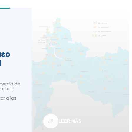
n
aso
d
nvenio de
atorio
gar a las
LEER MÁS