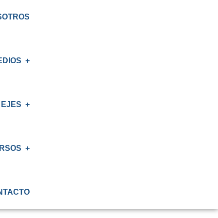
SOTROS
EDIOS
EJES
S
RSOS
IÓN
NTACTO
ATORIO
IÓN RENAL
S CRT BIOBÍO