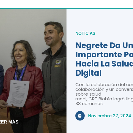
NOTICIAS
Negrete Da U
Importante P
Hacia La Salu
Digital
Con la celebración del co
colaboración y un convers
sobre salud
renal, CRT Biobío logró lle
33 comunas…
Noviembre 27, 2024
EER MÁS