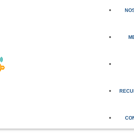
NO
M
NOTICIA
CERCANDO LA
AL A LAS PERSON
RECU
PRENSA
EDUCAC
N: CONOCE LOS
VIDEOS
CO
RT BIOBÍO
OBSERV
EVALUAC
MEMORIA