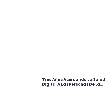
tante Paso
Tres Años Acercando La Salud
l
Digital A Las Personas De La
Región: Conoce Los Logros De
CRT Biobío