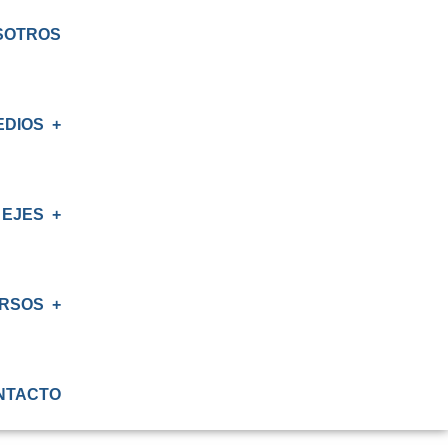
SOTROS
EDIOS
EJES
S
AS
RSOS
IÓN
NTACTO
ATORIO
IÓN RENAL
S CRT BIOBÍO