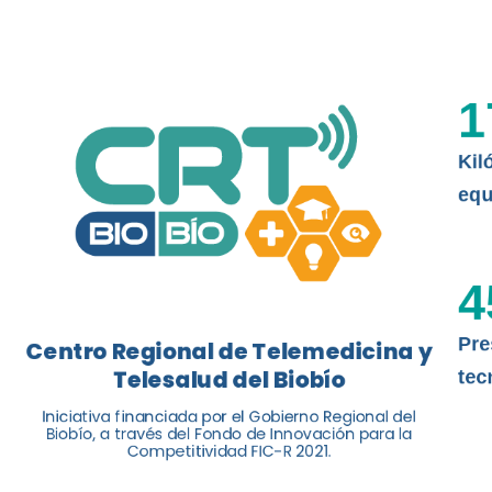
El Centro Regional de Telemedicina y 
balance de tres años acercando la salu
1
Kil
Leer más
equ
4
Pre
Centro Regional de Telemedicina y
Telesalud del Biobío
tec
Iniciativa financiada por el Gobierno Regional del
Biobío, a través del Fondo de Innovación para la
Competitividad FIC-R 2021.