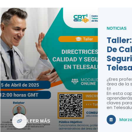
NOTICIAS
Taller: Directr
De Calidad Y
Seguridad En
Telesalud
¿Eres profesional o técnic
área de la salud? ¡Este tal
ti!
En esta capacitación onli
aprenderás sobre las nor
claves para la calidad y 
en Telesalud en Chile.
Marzo 25, 2025
EER MÁS