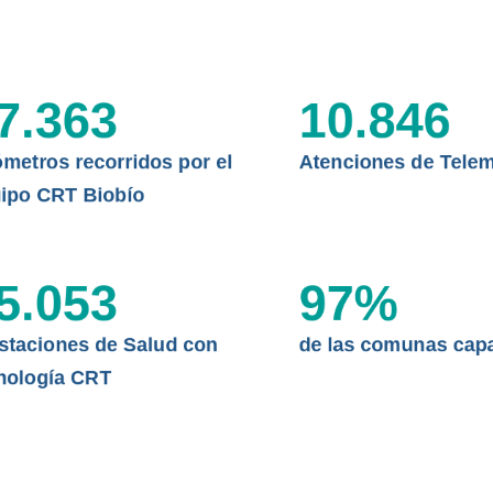
CLÍNICO
DATOS RECOPILADOS
Telesalud del Biobío presenta el
d digital a los habitantes...
I+D+I+E
7.363
10.846
ABORDAJE CLÍNICO EN
TELESALUD
ómetros recorridos por el
Atenciones de Telem
EMPRENDEDORES
ipo CRT Biobío
ENLACES SATELITALES
5.053
97
%
MDPA
staciones de Salud con
de las comunas cap
nología CRT