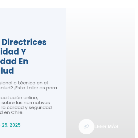
ices
o en el
ler es para
ne,
mativas
seguridad
LEER MÁS