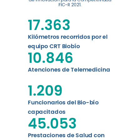
digital a los habitantes...
FIC-R 2021.
Leer más
17.363
Kilómetros recorridos por el
equipo CRT Biobío
10.846
Atenciones de Telemedicina
1.209
Funcionarios del Bio-bío
capacitados
45.053
Prestaciones de Salud con