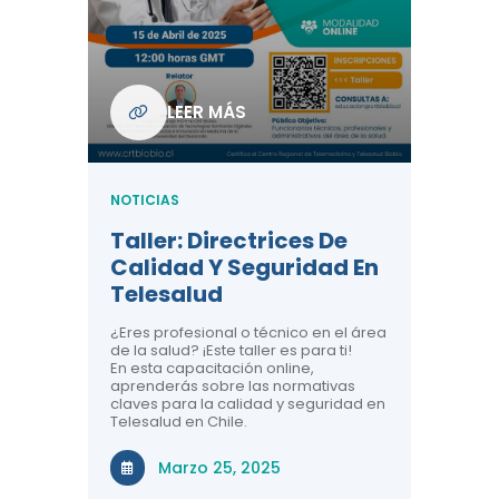
Com
De L
Regi
NOTICIA
LEER MÁS
ndo La
Centr
ión:
Telem
 De
Teles
NOTICIAS
Entre
Taller: Directrices De
Años 
dicina y
Calidad Y Seguridad En
Salud
a el
Telesalud
ndo la
Comun
 de los
¿Eres profesional o técnico en el área
entales de
El proyec
de la salud? ¡Este taller es para ti!
Gobierno
En esta capacitación online,
través de
aprenderás sobre las normativas
periodo
claves para la calidad y seguridad en
Telesalud en Chile.
Di
Marzo 25, 2025