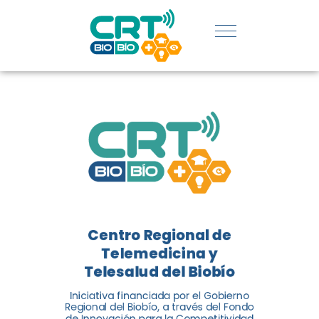
REGIÓN:
CONOCE
LOS
LOGROS
DE CRT
BIOBÍO
Centro Regional de
El Centro Regional de
Telemedicina y
Telemedicina y Telesalud del
Telesalud del Biobío
Biobío presenta el balance de
Iniciativa financiada por el Gobierno
tres años acercando la salud
Regional del Biobío, a través del Fondo
de Innovación para la Competitividad