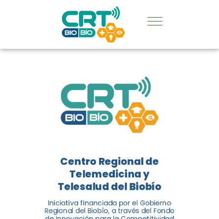
UDEC EN
CATEGORÍA
DE
INNOVACIÓN
SOCIAL
El Centro Regional de
Telemedicina y Telesalud del
Centro Regional de
Biobío (CRT Biobío) fue
Telemedicina y
reconocido reconocido en los
Telesalud del Biobío
Premios de Vinculación con el
Medio 2024...
Iniciativa financiada por el Gobierno
Regional del Biobío, a través del Fondo
de Innovación para la Competitividad