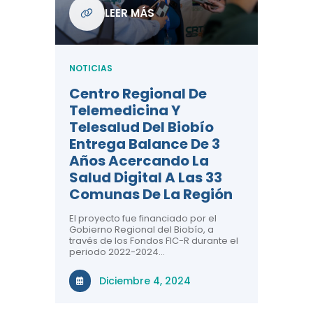
Com
LEER MÁS
De L
Regi
NOTICIAS
NOTICIA
Centro Regional De
Negre
Telemedicina Y
Impor
Telesalud Del Biobío
La Sa
Entrega Balance De 3
 De
Con la c
Años Acercando La
colabora
ad En
sobre sa
Salud Digital A Las 33
renal, CR
Comunas De La Región
comuna
n el área
El proyecto fue financiado por el
a ti!
N
Gobierno Regional del Biobío, a
través de los Fondos FIC-R durante el
tivas
periodo 2022-2024…
uridad en
Diciembre 4, 2024