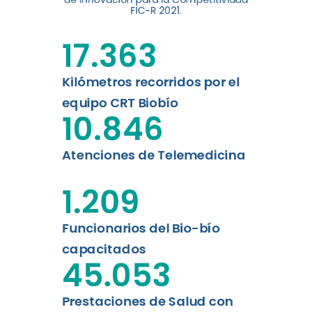
FIC-R 2021.
Leer más
17.363
Kilómetros recorridos por el
equipo CRT Biobío
10.846
Atenciones de Telemedicina
1.209
Funcionarios del Bio-bío
capacitados
45.053
Prestaciones de Salud con