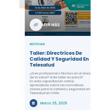
Com
De L
Regi
NOTICIA
LEER MÁS
ndo La
Centr
ión:
Telem
 De
Teles
NOTICIAS
Entre
Taller: Directrices De
Años 
dicina y
Calidad Y Seguridad En
Salud
a el
Telesalud
ndo la
Comun
 de los
¿Eres profesional o técnico en el área
entales de
El proyec
de la salud? ¡Este taller es para ti!
Gobierno
En esta capacitación online,
través de
aprenderás sobre las normativas
periodo
claves para la calidad y seguridad en
Telesalud en Chile.
Di
Marzo 25, 2025