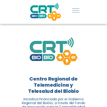
SERVICIOS
DE
TELEMEDICIN
Y
TELESALUD
EN CHILE
La nueva norma chilena 3858,
Centro Regional de
adaptada del estándar
Telemedicina y
internacional ISO 13131, fue
Telesalud del Biobío
impulsada por el Centro
Regional de Telemedicina y
Iniciativa financiada por el Gobierno
Regional del Biobío, a través del Fondo
Telesalud del Biobío, a través
de Innovación para la Competitividad