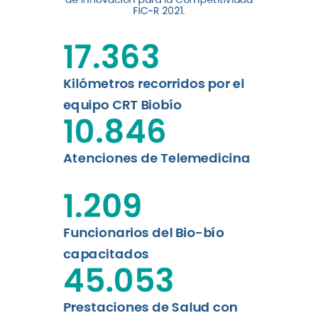
FIC-R 2021.
de la Universidad de
Concepción...
17.363
Leer más
Kilómetros recorridos por el
equipo CRT Biobío
10.846
Atenciones de Telemedicina
1.209
Funcionarios del Bio-bío
capacitados
45.053
Prestaciones de Salud con