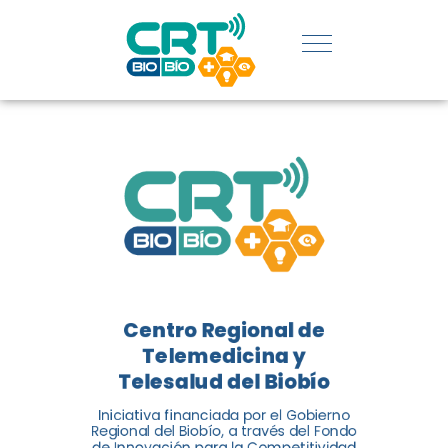
REGIÓN:
CONOCE
LOS
LOGROS
DE CRT
BIOBÍO
Centro Regional de
El Centro Regional de
Telemedicina y
Telemedicina y Telesalud del
Telesalud del Biobío
Biobío presenta el balance de
Iniciativa financiada por el Gobierno
tres años acercando la salud
Regional del Biobío, a través del Fondo
de Innovación para la Competitividad