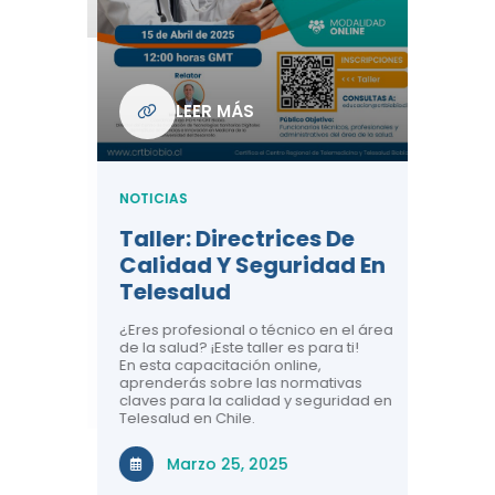
Com
De L
Regi
NOTICIA
LEER MÁS
ndo La
Centr
ión:
Telem
 De
Teles
NOTICIAS
Entre
Taller: Directrices De
Años 
dicina y
Calidad Y Seguridad En
Salud
a el
Telesalud
ndo la
Comun
 de los
¿Eres profesional o técnico en el área
entales de
El proyec
de la salud? ¡Este taller es para ti!
Gobierno
En esta capacitación online,
través de
aprenderás sobre las normativas
periodo
claves para la calidad y seguridad en
Telesalud en Chile.
Di
Marzo 25, 2025