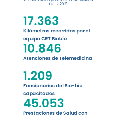
digital a los habitantes...
FIC-R 2021.
Leer más
17.363
Kilómetros recorridos por el
equipo CRT Biobío
10.846
Atenciones de Telemedicina
1.209
Funcionarios del Bio-bío
capacitados
45.053
Prestaciones de Salud con