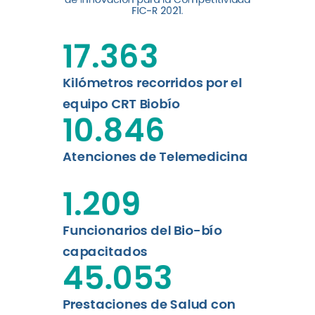
digital a los habitantes...
FIC-R 2021.
Leer más
17.363
Kilómetros recorridos por el
equipo CRT Biobío
10.846
Atenciones de Telemedicina
1.209
Funcionarios del Bio-bío
capacitados
45.053
Prestaciones de Salud con