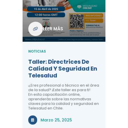
Com
De L
Regi
NOTICIA
LEER MÁS
ndo La
Centr
ión:
Telem
 De
Teles
NOTICIAS
Entre
Taller: Directrices De
Años 
dicina y
Calidad Y Seguridad En
Salud
a el
Telesalud
ndo la
Comun
 de los
¿Eres profesional o técnico en el área
entales de
El proyec
de la salud? ¡Este taller es para ti!
Gobierno
En esta capacitación online,
través de
aprenderás sobre las normativas
periodo
claves para la calidad y seguridad en
Telesalud en Chile.
Di
Marzo 25, 2025