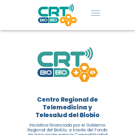
REGIÓN:
CONOCE
LOS
LOGROS
DE CRT
BIOBÍO
Centro Regional de
El Centro Regional de
Telemedicina y
Telemedicina y Telesalud del
Telesalud del Biobío
Biobío presenta el balance de
Iniciativa financiada por el Gobierno
tres años acercando la salud
Regional del Biobío, a través del Fondo
de Innovación para la Competitividad