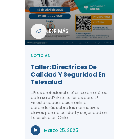
Com
De L
Regi
NOTICIA
LEER MÁS
ndo La
Centr
ión:
Telem
 De
Teles
NOTICIAS
Entre
Taller: Directrices De
Años 
dicina y
Calidad Y Seguridad En
Salud
a el
Telesalud
ndo la
Comun
 de los
¿Eres profesional o técnico en el área
entales de
El proyec
de la salud? ¡Este taller es para ti!
Gobierno
En esta capacitación online,
través de
aprenderás sobre las normativas
periodo
claves para la calidad y seguridad en
Telesalud en Chile.
Di
Marzo 25, 2025