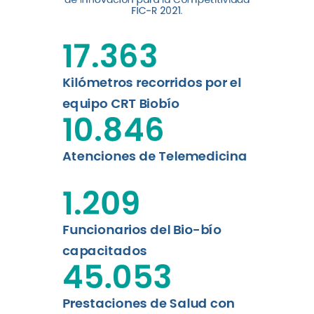
digital a los habitantes...
FIC-R 2021.
Leer más
17.363
Kilómetros recorridos por el
equipo CRT Biobío
10.846
Atenciones de Telemedicina
1.209
Funcionarios del Bio-bío
capacitados
45.053
Prestaciones de Salud con