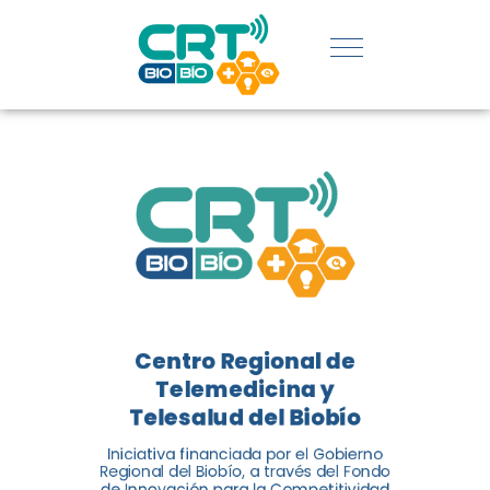
REGIÓN:
CONOCE
LOS
LOGROS
DE CRT
BIOBÍO
Centro Regional de
El Centro Regional de
Telemedicina y
Telemedicina y Telesalud del
Telesalud del Biobío
Biobío presenta el balance de
Iniciativa financiada por el Gobierno
tres años acercando la salud
Regional del Biobío, a través del Fondo
de Innovación para la Competitividad