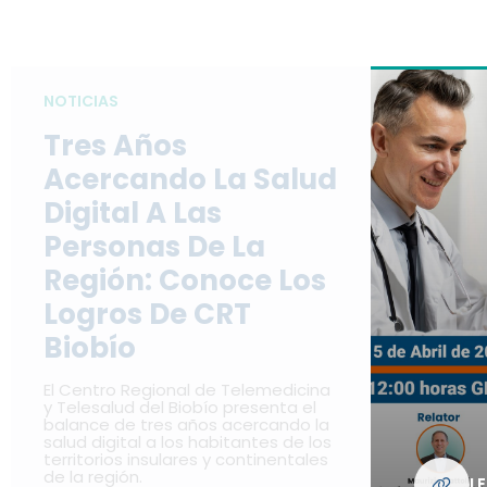
NOTICIAS
Tres Años
Acercando La Salud
Digital A Las
Personas De La
Región: Conoce Los
Logros De CRT
Biobío
El Centro Regional de Telemedicina
y Telesalud del Biobío presenta el
balance de tres años acercando la
salud digital a los habitantes de los
territorios insulares y continentales
de la región.
L