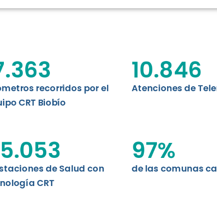
RT BIOBÍO
EVALUA
MEMORI
CLÍNICO
DATOS RECOPILADOS
Telesalud del Biobío presenta el
7.363
10.846
d digital a los habitantes...
I+D+I+E
ABORDAJE CLÍNICO EN
TELESALUD
ómetros recorridos por el
Atenciones de Tel
ipo CRT Biobío
EMPRENDEDORES
ENLACES SATELITALES
5.053
97
%
staciones de Salud con
de las comunas c
MDPA
nología CRT