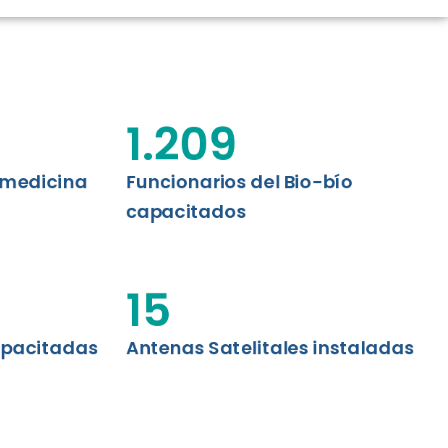
CIÓN RENAL
AS CRT BIOBÍO
 ASISTENCIAL
1.209
emedicina
Funcionarios del Bio-bío
capacitados
15
apacitadas
Antenas Satelitales instaladas