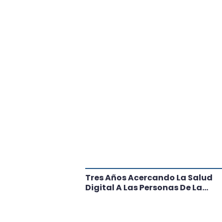
tante Paso
Tres Años Acercando La Salud
l
Digital A Las Personas De La
Región: Conoce Los Logros De
CRT Biobío