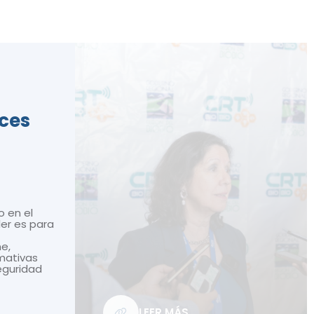
ices
o en el
ler es para
ne,
mativas
seguridad
LEER MÁS