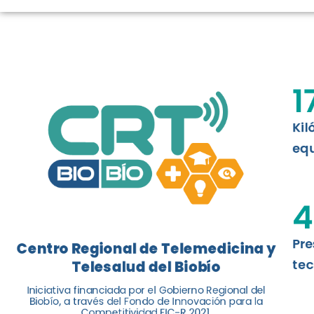
LOGROS DE C
El Centro Regional de Telemedicina y 
1
balance de tres años acercando la salu
Kil
Leer más
equ
4
Pre
Centro Regional de Telemedicina y
tec
Telesalud del Biobío
Iniciativa financiada por el Gobierno Regional del
Biobío, a través del Fondo de Innovación para la
Competitividad FIC-R 2021.