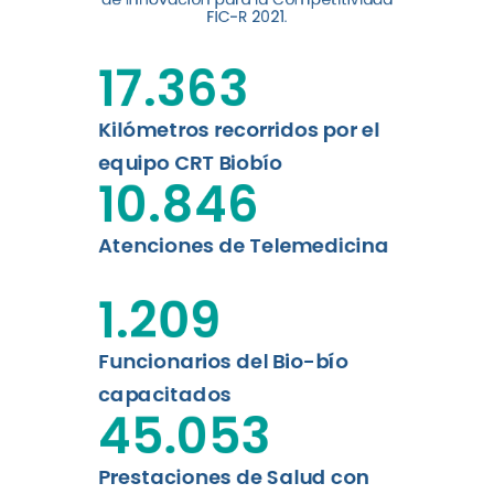
digital a los habitantes...
FIC-R 2021.
Leer más
17.363
Kilómetros recorridos por el
equipo CRT Biobío
10.846
Atenciones de Telemedicina
1.209
Funcionarios del Bio-bío
capacitados
45.053
Prestaciones de Salud con