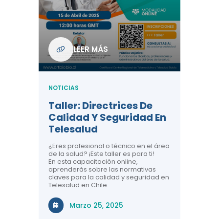
Com
De L
Regi
NOTICIA
LEER MÁS
ndo La
Centr
ión:
Telem
 De
Teles
NOTICIAS
Entre
Taller: Directrices De
Años 
dicina y
Calidad Y Seguridad En
Salud
a el
Telesalud
ndo la
Comun
 de los
¿Eres profesional o técnico en el área
entales de
El proyec
de la salud? ¡Este taller es para ti!
Gobierno
En esta capacitación online,
través de
aprenderás sobre las normativas
periodo
claves para la calidad y seguridad en
Telesalud en Chile.
Di
Marzo 25, 2025