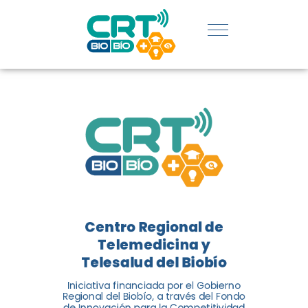
REGIÓN:
CONOCE
LOS
LOGROS
DE CRT
BIOBÍO
Centro Regional de
El Centro Regional de
Telemedicina y
Telemedicina y Telesalud del
Telesalud del Biobío
Biobío presenta el balance de
Iniciativa financiada por el Gobierno
tres años acercando la salud
Regional del Biobío, a través del Fondo
de Innovación para la Competitividad