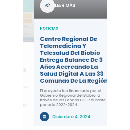
Com
LEER MÁS
De L
Regi
NOTICIAS
NOTICIA
Centro Regional De
Negre
Telemedicina Y
Impor
Telesalud Del Biobío
La Sa
Entrega Balance De 3
 De
Con la c
Años Acercando La
colabora
ad En
sobre sa
Salud Digital A Las 33
renal, CR
Comunas De La Región
comuna
n el área
El proyecto fue financiado por el
a ti!
N
Gobierno Regional del Biobío, a
través de los Fondos FIC-R durante el
tivas
periodo 2022-2024…
uridad en
Diciembre 4, 2024