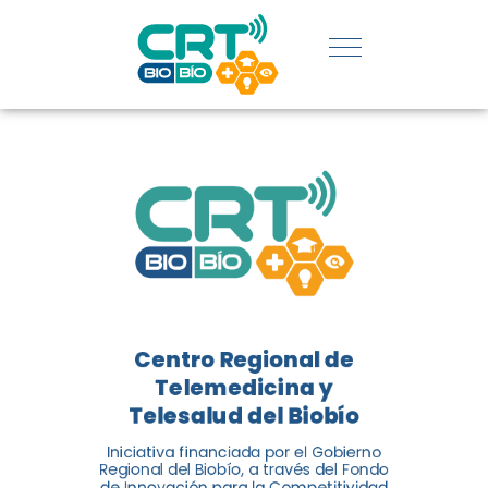
UDEC EN
CATEGORÍA
DE
INNOVACIÓN
SOCIAL
El Centro Regional de
Telemedicina y Telesalud del
Centro Regional de
Biobío (CRT Biobío) fue
Telemedicina y
reconocido reconocido en los
Telesalud del Biobío
Premios de Vinculación con el
Medio 2024...
Iniciativa financiada por el Gobierno
Regional del Biobío, a través del Fondo
de Innovación para la Competitividad