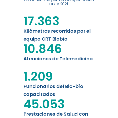
FIC-R 2021.
Leer más
17.363
Kilómetros recorridos por el
equipo CRT Biobío
10.846
Atenciones de Telemedicina
1.209
Funcionarios del Bio-bío
capacitados
45.053
Prestaciones de Salud con