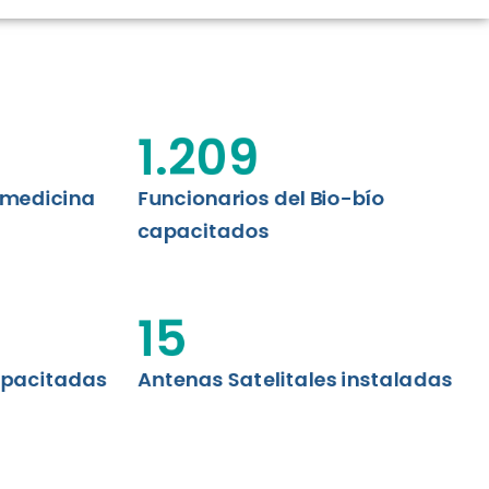
CIÓN RENAL
AS CRT BIOBÍO
 ASISTENCIAL
1.209
emedicina
Funcionarios del Bio-bío
capacitados
15
apacitadas
Antenas Satelitales instaladas