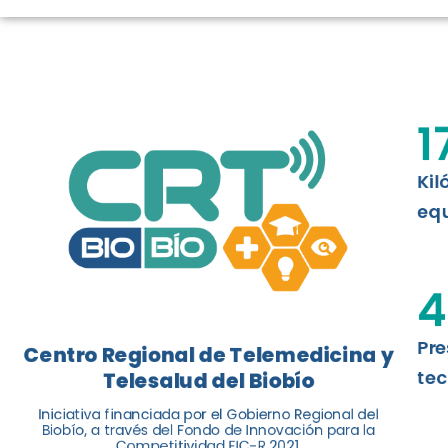
LOGROS DE C
El Centro Regional de Telemedicina y 
1
balance de tres años acercando la salu
Kil
Leer más
equ
4
Pre
Centro Regional de Telemedicina y
tec
Telesalud del Biobío
Iniciativa financiada por el Gobierno Regional del
Biobío, a través del Fondo de Innovación para la
Competitividad FIC-R 2021.