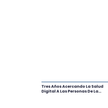
tante Paso
Tres Años Acercando La Salud
l
Digital A Las Personas De La
Región: Conoce Los Logros De
CRT Biobío