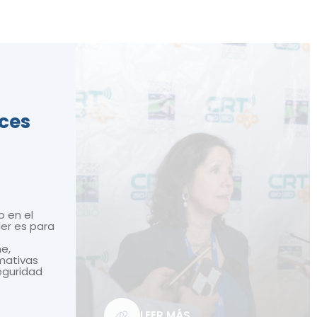
ices
o en el
ler es para
ne,
mativas
seguridad
LEER MÁS