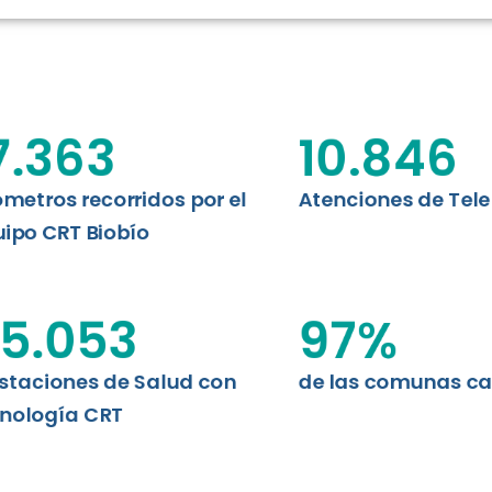
RT BIOBÍO
EVALUA
MEMORI
CLÍNICO
DATOS RECOPILADOS
Telesalud del Biobío presenta el
7.363
10.846
d digital a los habitantes...
I+D+I+E
ABORDAJE CLÍNICO EN
TELESALUD
ómetros recorridos por el
Atenciones de Tel
ipo CRT Biobío
EMPRENDEDORES
ENLACES SATELITALES
5.053
97
%
staciones de Salud con
de las comunas c
MDPA
nología CRT