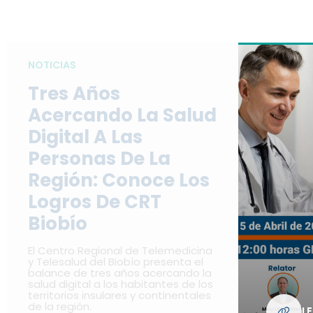
NOTICIAS
Tres Años
Acercando La Salud
Digital A Las
Personas De La
Región: Conoce Los
Logros De CRT
Biobío
El Centro Regional de Telemedicina
y Telesalud del Biobío presenta el
balance de tres años acercando la
salud digital a los habitantes de los
territorios insulares y continentales
de la región.
L