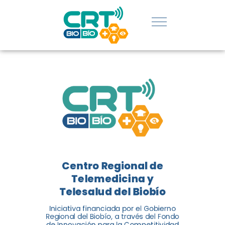
REGIÓN:
CONOCE
LOS
LOGROS
DE CRT
BIOBÍO
Centro Regional de
El Centro Regional de
Telemedicina y
Telemedicina y Telesalud del
Telesalud del Biobío
Biobío presenta el balance de
Iniciativa financiada por el Gobierno
tres años acercando la salud
Regional del Biobío, a través del Fondo
de Innovación para la Competitividad