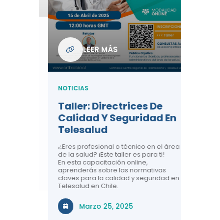
Com
De L
Regi
NOTICIA
LEER MÁS
ndo La
Centr
ión:
Telem
 De
Teles
NOTICIAS
Entre
Taller: Directrices De
Años 
dicina y
Calidad Y Seguridad En
Salud
a el
Telesalud
ndo la
Comun
 de los
¿Eres profesional o técnico en el área
entales de
El proyec
de la salud? ¡Este taller es para ti!
Gobierno
En esta capacitación online,
través de
aprenderás sobre las normativas
periodo
claves para la calidad y seguridad en
Telesalud en Chile.
Di
Marzo 25, 2025