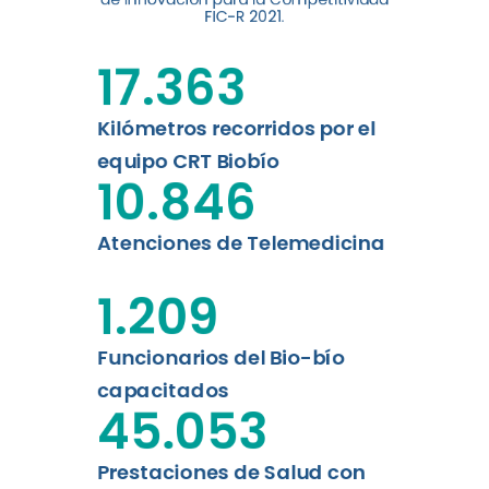
digital a los habitantes...
FIC-R 2021.
Leer más
17.363
Kilómetros recorridos por el
equipo CRT Biobío
10.846
Atenciones de Telemedicina
1.209
Funcionarios del Bio-bío
capacitados
45.053
Prestaciones de Salud con