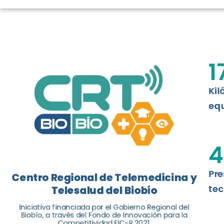
LOGROS DE C
El Centro Regional de Telemedicina y 
1
balance de tres años acercando la salu
Kil
Leer más
equ
4
Pre
Centro Regional de Telemedicina y
tec
Telesalud del Biobío
Iniciativa financiada por el Gobierno Regional del
Biobío, a través del Fondo de Innovación para la
Competitividad FIC-R 2021.