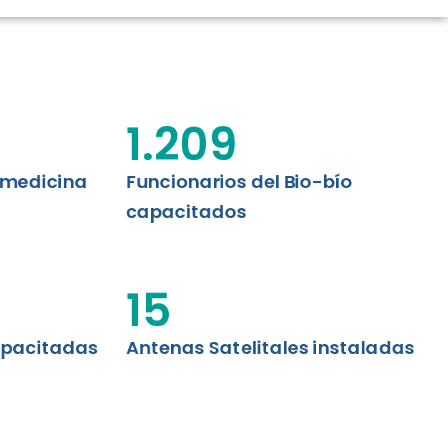
CIÓN RENAL
AS CRT BIOBÍO
 ASISTENCIAL
1.209
emedicina
Funcionarios del Bio-bío
capacitados
15
apacitadas
Antenas Satelitales instaladas