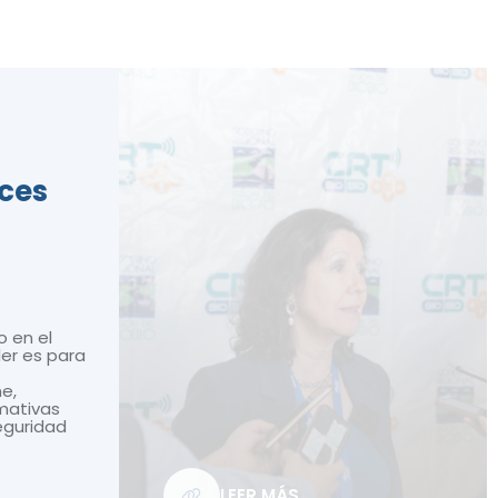
ices
o en el
ler es para
ne,
mativas
seguridad
LEER MÁS