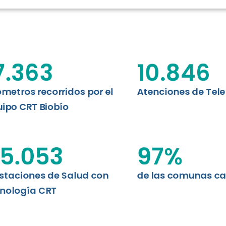
RT BIOBÍO
EVALUA
MEMORI
CLÍNICO
DATOS RECOPILADOS
Telesalud del Biobío presenta el
7.363
10.846
d digital a los habitantes...
I+D+I+E
ABORDAJE CLÍNICO EN
TELESALUD
ómetros recorridos por el
Atenciones de Tel
ipo CRT Biobío
EMPRENDEDORES
ENLACES SATELITALES
5.053
97
%
staciones de Salud con
de las comunas c
MDPA
nología CRT