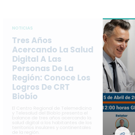
NOTICIAS
Tres Años
Acercando La Salud
Digital A Las
Personas De La
Región: Conoce Los
Logros De CRT
Biobío
El Centro Regional de Telemedicina
y Telesalud del Biobío presenta el
balance de tres años acercando la
salud digital a los habitantes de los
territorios insulares y continentales
de la región.
L