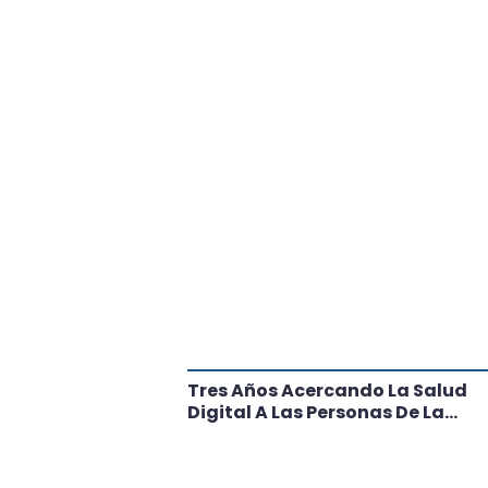
tante Paso
Tres Años Acercando La Salud
l
Digital A Las Personas De La
Región: Conoce Los Logros De
CRT Biobío