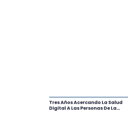
tante Paso
Tres Años Acercando La Salud
l
Digital A Las Personas De La
Región: Conoce Los Logros De
CRT Biobío