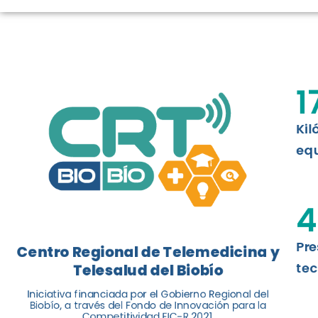
LOGROS DE C
El Centro Regional de Telemedicina y 
1
balance de tres años acercando la salu
Kil
Leer más
equ
4
Pre
Centro Regional de Telemedicina y
tec
Telesalud del Biobío
Iniciativa financiada por el Gobierno Regional del
Biobío, a través del Fondo de Innovación para la
Competitividad FIC-R 2021.