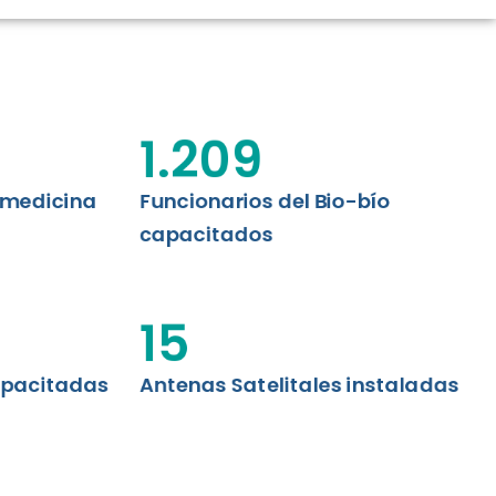
CIÓN RENAL
AS CRT BIOBÍO
 ASISTENCIAL
1.209
emedicina
Funcionarios del Bio-bío
capacitados
15
apacitadas
Antenas Satelitales instaladas