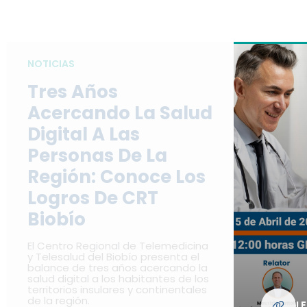
NOTICIAS
Tres Años
Acercando La Salud
Digital A Las
Personas De La
Región: Conoce Los
Logros De CRT
Biobío
El Centro Regional de Telemedicina
y Telesalud del Biobío presenta el
balance de tres años acercando la
salud digital a los habitantes de los
territorios insulares y continentales
de la región.
L