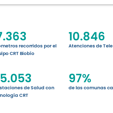
RT BIOBÍO
EVALUA
MEMORI
CLÍNICO
DATOS RECOPILADOS
Telesalud del Biobío presenta el
7.363
10.846
d digital a los habitantes...
I+D+I+E
ABORDAJE CLÍNICO EN
TELESALUD
ómetros recorridos por el
Atenciones de Tel
ipo CRT Biobío
EMPRENDEDORES
ENLACES SATELITALES
5.053
97
%
staciones de Salud con
de las comunas c
MDPA
nología CRT