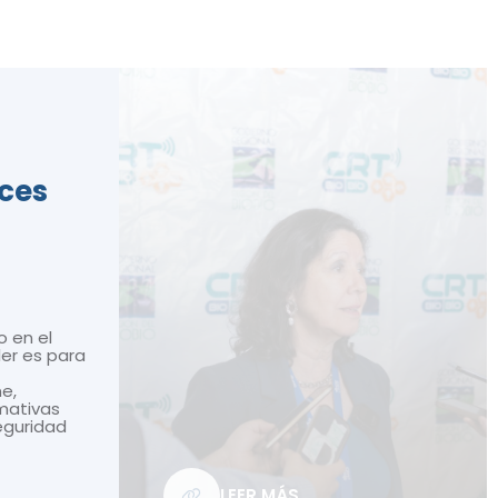
ices
o en el
ler es para
ne,
mativas
seguridad
LEER MÁS