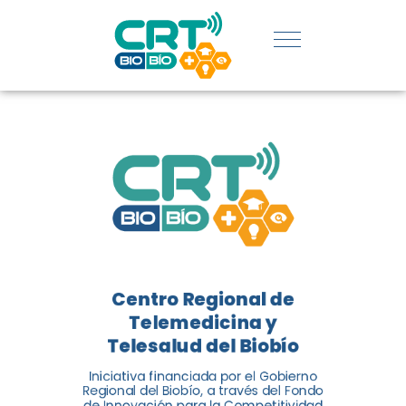
REGIÓN:
CONOCE
LOS
LOGROS
DE CRT
BIOBÍO
Centro Regional de
El Centro Regional de
Telemedicina y
Telemedicina y Telesalud del
Telesalud del Biobío
Biobío presenta el balance de
Iniciativa financiada por el Gobierno
tres años acercando la salud
Regional del Biobío, a través del Fondo
de Innovación para la Competitividad