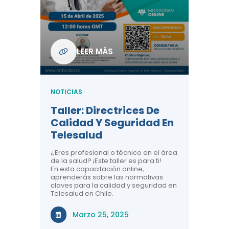
Com
De L
Regi
NOTICIA
LEER MÁS
ndo La
Centr
ión:
Telem
 De
Teles
NOTICIAS
Entre
Taller: Directrices De
Años 
dicina y
Calidad Y Seguridad En
Salud
a el
Telesalud
ndo la
Comun
 de los
¿Eres profesional o técnico en el área
entales de
El proyec
de la salud? ¡Este taller es para ti!
Gobierno
En esta capacitación online,
través de
aprenderás sobre las normativas
periodo
claves para la calidad y seguridad en
Telesalud en Chile.
Di
Marzo 25, 2025