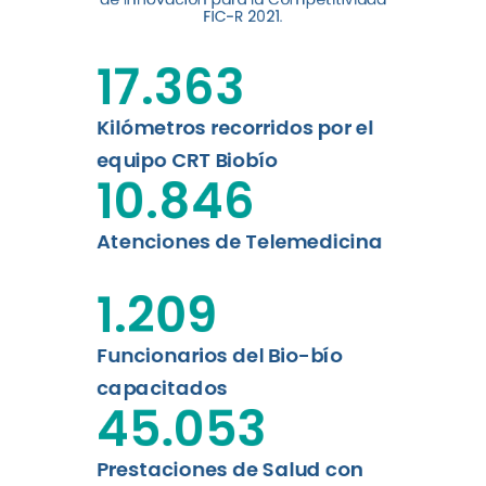
digital a los habitantes...
FIC-R 2021.
Leer más
17.363
Kilómetros recorridos por el
equipo CRT Biobío
10.846
Atenciones de Telemedicina
1.209
Funcionarios del Bio-bío
capacitados
45.053
Prestaciones de Salud con