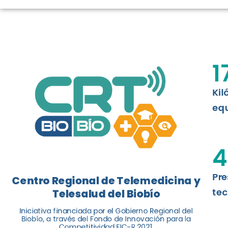
LOGROS DE C
El Centro Regional de Telemedicina y 
1
balance de tres años acercando la salu
Kil
Leer más
equ
4
Pre
Centro Regional de Telemedicina y
tec
Telesalud del Biobío
Iniciativa financiada por el Gobierno Regional del
Biobío, a través del Fondo de Innovación para la
Competitividad FIC-R 2021.