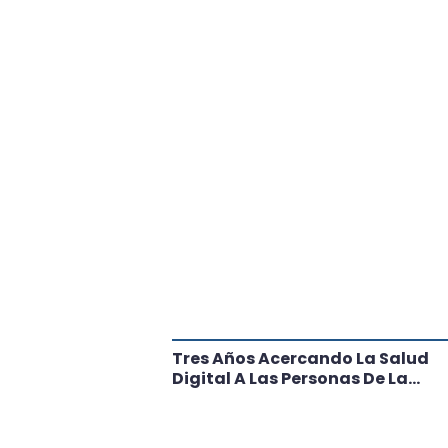
tante Paso
Tres Años Acercando La Salud
l
Digital A Las Personas De La
Región: Conoce Los Logros De
CRT Biobío