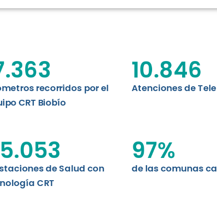
RT BIOBÍO
EVALUA
MEMORI
CLÍNICO
DATOS RECOPILADOS
Telesalud del Biobío presenta el
7.363
10.846
d digital a los habitantes...
I+D+I+E
ABORDAJE CLÍNICO EN
TELESALUD
ómetros recorridos por el
Atenciones de Tel
ipo CRT Biobío
EMPRENDEDORES
ENLACES SATELITALES
5.053
97
%
staciones de Salud con
de las comunas c
MDPA
nología CRT