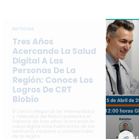
NOTICIAS
Tres Años
Acercando La Salud
Digital A Las
Personas De La
Región: Conoce Los
Logros De CRT
Biobío
El Centro Regional de Telemedicina
y Telesalud del Biobío presenta el
balance de tres años acercando la
salud digital a los habitantes de los
territorios insulares y continentales
de la región.
L