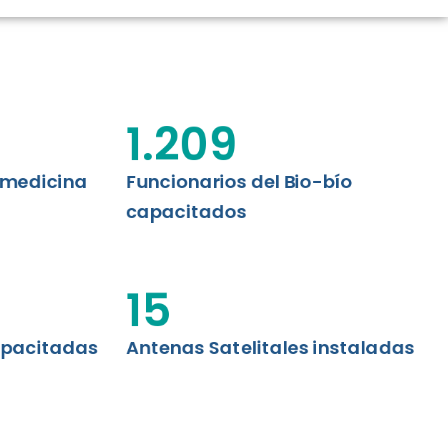
CIÓN RENAL
AS CRT BIOBÍO
 ASISTENCIAL
1.209
emedicina
Funcionarios del Bio-bío
capacitados
15
apacitadas
Antenas Satelitales instaladas