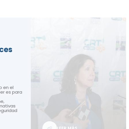
ices
o en el
ler es para
ne,
mativas
seguridad
LEER MÁS