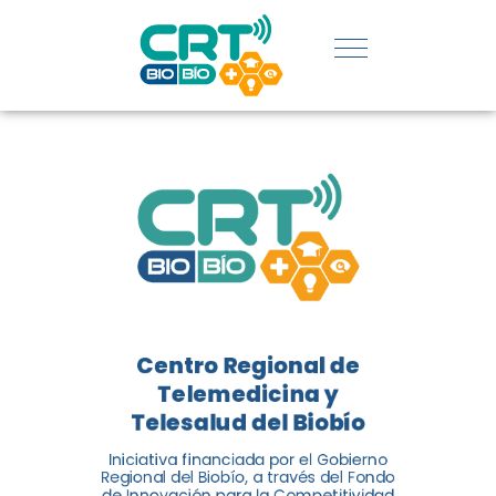
REGIÓN:
CONOCE
LOS
LOGROS
DE CRT
BIOBÍO
Centro Regional de
El Centro Regional de
Telemedicina y
Telemedicina y Telesalud del
Telesalud del Biobío
Biobío presenta el balance de
Iniciativa financiada por el Gobierno
tres años acercando la salud
Regional del Biobío, a través del Fondo
de Innovación para la Competitividad