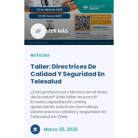
Com
De L
Regi
NOTICIA
LEER MÁS
ndo La
Centr
ión:
Telem
 De
Teles
NOTICIAS
Entre
Taller: Directrices De
Años 
dicina y
Calidad Y Seguridad En
Salud
a el
Telesalud
ndo la
Comun
 de los
¿Eres profesional o técnico en el área
entales de
El proyec
de la salud? ¡Este taller es para ti!
Gobierno
En esta capacitación online,
través de
aprenderás sobre las normativas
periodo
claves para la calidad y seguridad en
Telesalud en Chile.
Di
Marzo 25, 2025