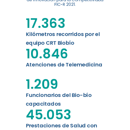
digital a los habitantes...
FIC-R 2021.
Leer más
17.363
Kilómetros recorridos por el
equipo CRT Biobío
10.846
Atenciones de Telemedicina
1.209
Funcionarios del Bio-bío
capacitados
45.053
Prestaciones de Salud con