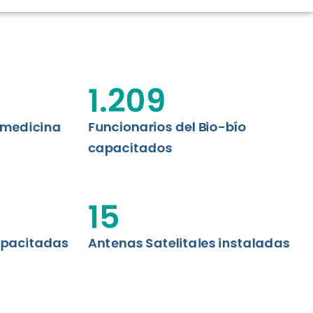
CIÓN RENAL
AS CRT BIOBÍO
 ASISTENCIAL
1.209
emedicina
Funcionarios del Bio-bío
capacitados
15
apacitadas
Antenas Satelitales instaladas