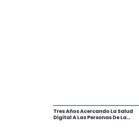
tante Paso
Tres Años Acercando La Salud
l
Digital A Las Personas De La
Región: Conoce Los Logros De
CRT Biobío