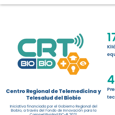
LOGROS DE C
El Centro Regional de Telemedicina y 
1
balance de tres años acercando la salu
Kil
Leer más
equ
4
Pre
Centro Regional de Telemedicina y
tec
Telesalud del Biobío
Iniciativa financiada por el Gobierno Regional del
Biobío, a través del Fondo de Innovación para la
Competitividad FIC-R 2021.