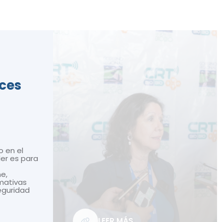
ices
o en el
ler es para
ne,
mativas
seguridad
LEER MÁS