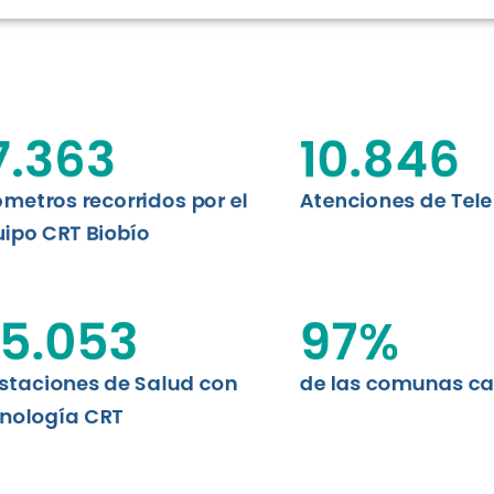
RT BIOBÍO
EVALUA
MEMORI
CLÍNICO
DATOS RECOPILADOS
Telesalud del Biobío presenta el
7.363
10.846
d digital a los habitantes...
I+D+I+E
ABORDAJE CLÍNICO EN
TELESALUD
ómetros recorridos por el
Atenciones de Tel
ipo CRT Biobío
EMPRENDEDORES
ENLACES SATELITALES
5.053
97
%
staciones de Salud con
de las comunas c
MDPA
nología CRT