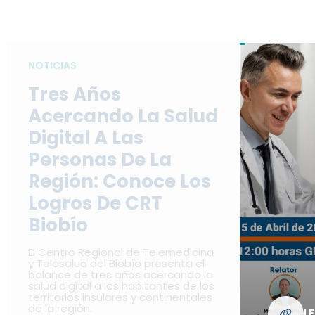
NOTICIAS
Tres Años
Acercando La Salud
Digital A Las
Personas De La
Región: Conoce Los
Logros De CRT
Biobío
El Centro Regional de Telemedicina
y Telesalud del Biobío presenta el
balance de tres años acercando la
salud digital a los habitantes de los
territorios insulares y continentales
de la región.
L