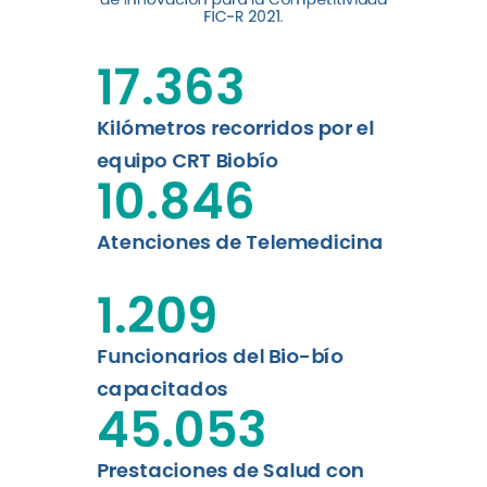
digital a los habitantes...
FIC-R 2021.
Leer más
17.363
Kilómetros recorridos por el
equipo CRT Biobío
10.846
Atenciones de Telemedicina
1.209
Funcionarios del Bio-bío
capacitados
45.053
Prestaciones de Salud con