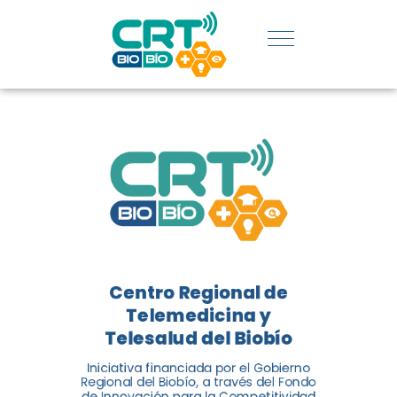
REGIÓN:
CONOCE
LOS
LOGROS
DE CRT
BIOBÍO
Centro Regional de
El Centro Regional de
Telemedicina y
Telemedicina y Telesalud del
Telesalud del Biobío
Biobío presenta el balance de
Iniciativa financiada por el Gobierno
tres años acercando la salud
Regional del Biobío, a través del Fondo
de Innovación para la Competitividad