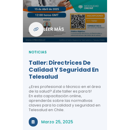
Com
De L
Regi
NOTICIA
LEER MÁS
ndo La
Centr
ión:
Telem
 De
Teles
NOTICIAS
Entre
Taller: Directrices De
Años 
dicina y
Calidad Y Seguridad En
Salud
a el
Telesalud
ndo la
Comun
 de los
¿Eres profesional o técnico en el área
entales de
El proyec
de la salud? ¡Este taller es para ti!
Gobierno
En esta capacitación online,
través de
aprenderás sobre las normativas
periodo
claves para la calidad y seguridad en
Telesalud en Chile.
Di
Marzo 25, 2025