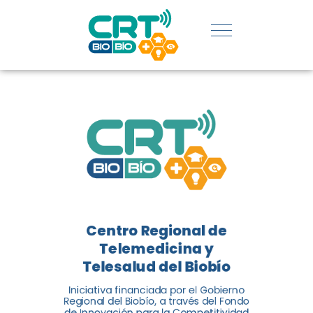
UDEC EN
CATEGORÍA
DE
INNOVACIÓN
SOCIAL
El Centro Regional de
Telemedicina y Telesalud del
Centro Regional de
Biobío (CRT Biobío) fue
Telemedicina y
reconocido reconocido en los
Telesalud del Biobío
Premios de Vinculación con el
Medio 2024...
Iniciativa financiada por el Gobierno
Regional del Biobío, a través del Fondo
de Innovación para la Competitividad