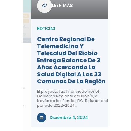
Com
LEER MÁS
De L
Regi
NOTICIAS
NOTICIA
Centro Regional De
Negre
Telemedicina Y
Impor
Telesalud Del Biobío
La Sa
Entrega Balance De 3
 De
Con la c
Años Acercando La
colabora
ad En
sobre sa
Salud Digital A Las 33
renal, CR
Comunas De La Región
comuna
n el área
El proyecto fue financiado por el
a ti!
N
Gobierno Regional del Biobío, a
través de los Fondos FIC-R durante el
tivas
periodo 2022-2024…
uridad en
Diciembre 4, 2024