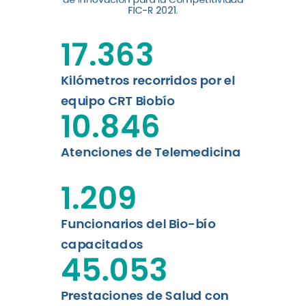
FIC-R 2021.
Leer más
17.363
Kilómetros recorridos por el
equipo CRT Biobío
10.846
Atenciones de Telemedicina
1.209
Funcionarios del Bio-bío
capacitados
45.053
Prestaciones de Salud con