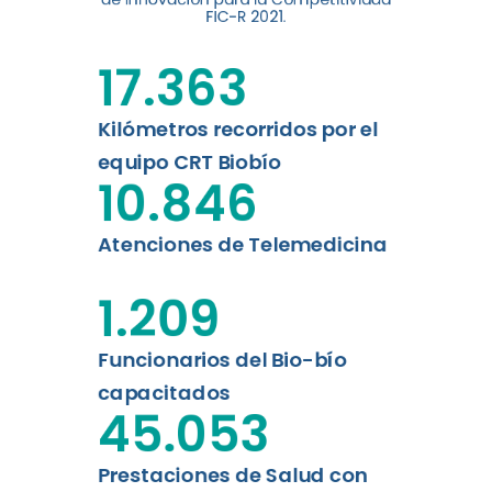
FIC-R 2021.
Leer más
17.363
Kilómetros recorridos por el
equipo CRT Biobío
10.846
Atenciones de Telemedicina
1.209
Funcionarios del Bio-bío
capacitados
45.053
Prestaciones de Salud con