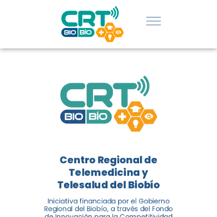
UDEC EN
CATEGORÍA
DE
INNOVACIÓN
SOCIAL
El Centro Regional de
Telemedicina y Telesalud del
Centro Regional de
Biobío (CRT Biobío) fue
Telemedicina y
reconocido reconocido en los
Telesalud del Biobío
Premios de Vinculación con el
Medio 2024...
Iniciativa financiada por el Gobierno
Regional del Biobío, a través del Fondo
de Innovación para la Competitividad