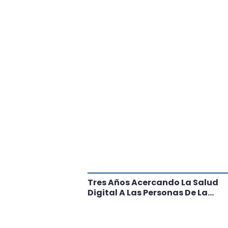
tante Paso
Tres Años Acercando La Salud
l
Digital A Las Personas De La
Región: Conoce Los Logros De
CRT Biobío