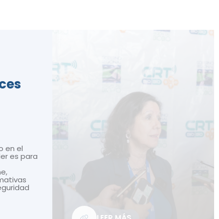
ices
o en el
ler es para
ne,
mativas
seguridad
LEER MÁS