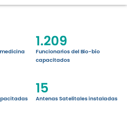
CIÓN RENAL
AS CRT BIOBÍO
 ASISTENCIAL
1.209
emedicina
Funcionarios del Bio-bío
capacitados
15
apacitadas
Antenas Satelitales instaladas