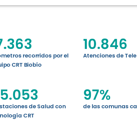
RT BIOBÍO
EVALUA
MEMORI
CLÍNICO
DATOS RECOPILADOS
Telesalud del Biobío presenta el
7.363
10.846
d digital a los habitantes...
I+D+I+E
ABORDAJE CLÍNICO EN
TELESALUD
ómetros recorridos por el
Atenciones de Tel
ipo CRT Biobío
EMPRENDEDORES
ENLACES SATELITALES
5.053
97
%
staciones de Salud con
de las comunas c
MDPA
nología CRT