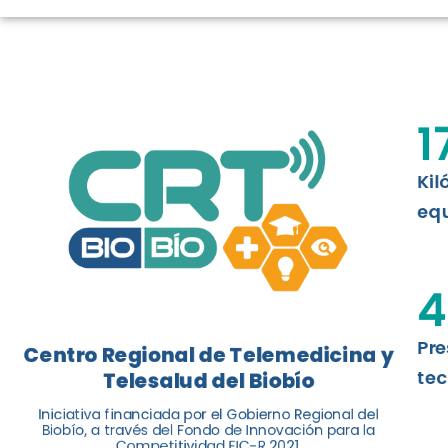
LOGROS DE C
El Centro Regional de Telemedicina y 
1
balance de tres años acercando la salu
Kil
Leer más
equ
4
Pre
Centro Regional de Telemedicina y
tec
Telesalud del Biobío
Iniciativa financiada por el Gobierno Regional del
Biobío, a través del Fondo de Innovación para la
Competitividad FIC-R 2021.