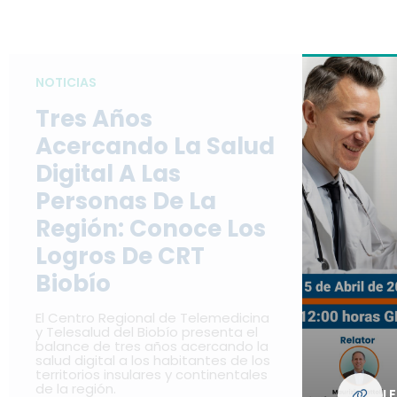
NOTICIAS
Tres Años
Acercando La Salud
Digital A Las
Personas De La
Región: Conoce Los
Logros De CRT
Biobío
El Centro Regional de Telemedicina
y Telesalud del Biobío presenta el
balance de tres años acercando la
salud digital a los habitantes de los
territorios insulares y continentales
de la región.
L