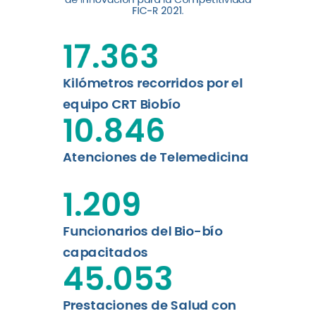
digital a los habitantes...
FIC-R 2021.
Leer más
17.363
Kilómetros recorridos por el
equipo CRT Biobío
10.846
Atenciones de Telemedicina
1.209
Funcionarios del Bio-bío
capacitados
45.053
Prestaciones de Salud con