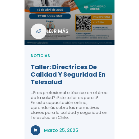
Com
De L
Regi
NOTICIA
LEER MÁS
ndo La
Centr
ión:
Telem
 De
Teles
NOTICIAS
Entre
Taller: Directrices De
Años 
dicina y
Calidad Y Seguridad En
Salud
a el
Telesalud
ndo la
Comun
 de los
¿Eres profesional o técnico en el área
entales de
El proyec
de la salud? ¡Este taller es para ti!
Gobierno
En esta capacitación online,
través de
aprenderás sobre las normativas
periodo
claves para la calidad y seguridad en
Telesalud en Chile.
Di
Marzo 25, 2025