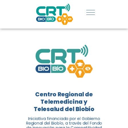
REGIÓN:
CONOCE
LOS
LOGROS
DE CRT
BIOBÍO
Centro Regional de
El Centro Regional de
Telemedicina y
Telemedicina y Telesalud del
Telesalud del Biobío
Biobío presenta el balance de
Iniciativa financiada por el Gobierno
tres años acercando la salud
Regional del Biobío, a través del Fondo
de Innovación para la Competitividad