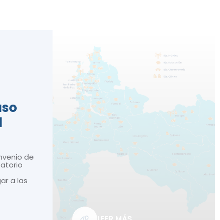
n
aso
d
nvenio de
atorio
gar a las
LEER MÁS