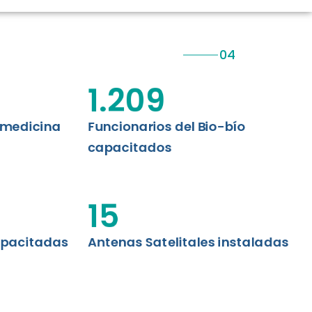
CIÓN RENAL
AS CRT BIOBÍO
 ASISTENCIAL
1.209
emedicina
Funcionarios del Bio-bío
capacitados
15
apacitadas
Antenas Satelitales instaladas