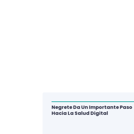
Negrete Da Un Importante Paso
alud Del
Hacia La Salud Digital
e De 3
lud Digital
La Región