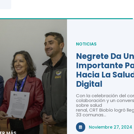
NOTICIAS
Negrete Da U
Importante P
Hacia La Salu
Digital
Con la celebración del co
colaboración y un convers
sobre salud
renal, CRT Biobío logró lle
33 comunas…
Noviembre 27, 2024
EER MÁS