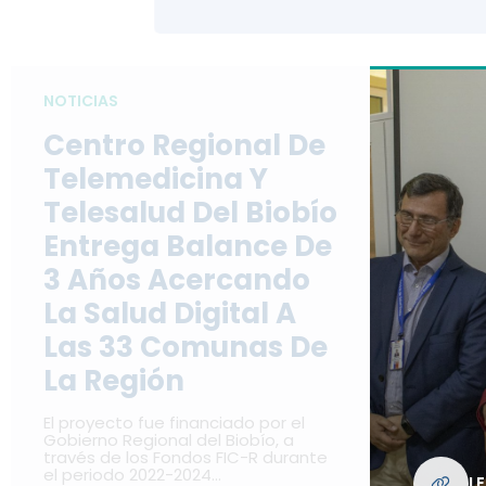
NOTICIAS
Centro Regional De
Telemedicina Y
Telesalud Del Biobío
Entrega Balance De
3 Años Acercando
La Salud Digital A
Las 33 Comunas De
La Región
El proyecto fue financiado por el
Gobierno Regional del Biobío, a
través de los Fondos FIC-R durante
el periodo 2022-2024…
L