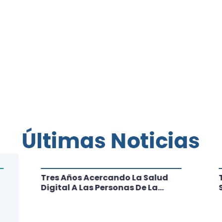
Últimas Noticias
Tres Años Acercando La Salud
Digital A Las Personas De La
Región: Conoce Los Logros De
CRT Biobío