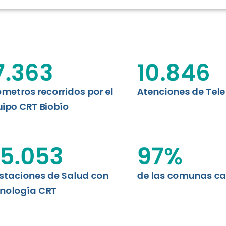
N CHILE
EVALUA
MEMORI
CLÍNICO
DATOS RECOPILADOS
da del estándar internacional
o Regional de Telemedicina y
7.363
10.846
I+D+I+E
niversidad de Concepción...
ABORDAJE CLÍNICO EN
TELESALUD
ómetros recorridos por el
Atenciones de Tel
ipo CRT Biobío
EMPRENDEDORES
ENLACES SATELITALES
5.053
97
%
staciones de Salud con
de las comunas c
MDPA
nología CRT