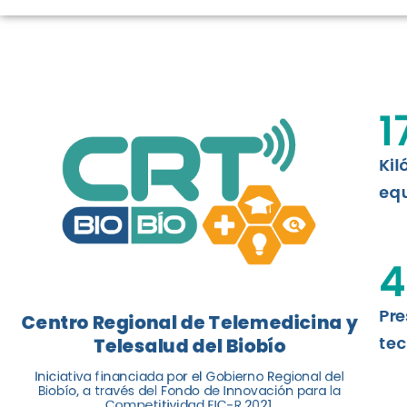
TELESALUD E
La nueva norma chilena 3858, adapta
ISO 13131, fue impulsada por el Centr
1
Telesalud del Biobío, a través de la U
Kil
Leer más
equ
4
Pre
Centro Regional de Telemedicina y
tec
Telesalud del Biobío
Iniciativa financiada por el Gobierno Regional del
Biobío, a través del Fondo de Innovación para la
Competitividad FIC-R 2021.