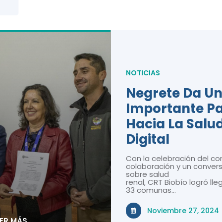
NOTICIAS
Negrete Da U
Importante P
Hacia La Salu
Digital
Con la celebración del co
colaboración y un convers
sobre salud
renal, CRT Biobío logró lle
33 comunas…
Noviembre 27, 2024
EER MÁS