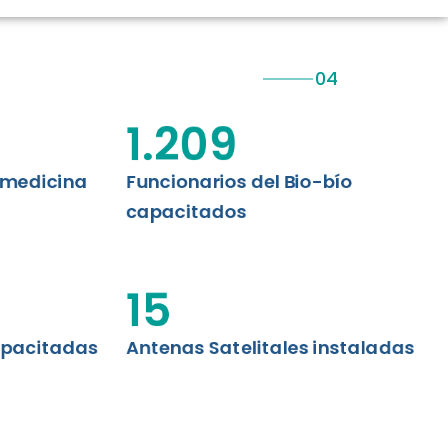
CIÓN RENAL
AS CRT BIOBÍO
 ASISTENCIAL
1.209
emedicina
Funcionarios del Bio-bío
capacitados
15
apacitadas
Antenas Satelitales instaladas