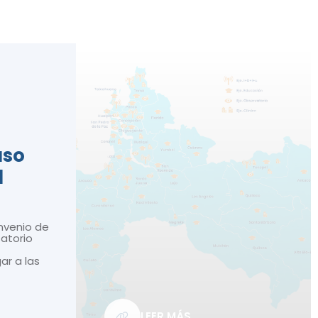
n
aso
d
nvenio de
atorio
gar a las
LEER MÁS