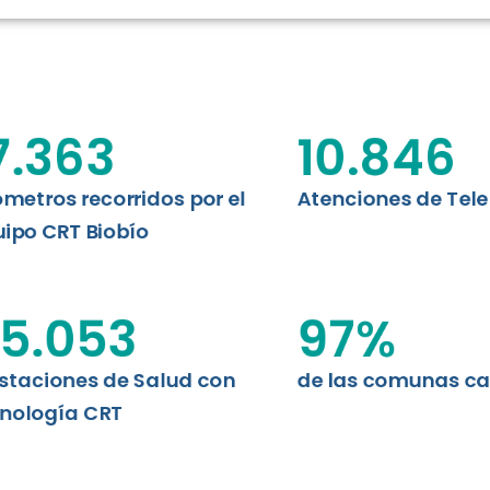
N CHILE
EVALUA
MEMORI
CLÍNICO
DATOS RECOPILADOS
da del estándar internacional
o Regional de Telemedicina y
7.363
10.846
I+D+I+E
niversidad de Concepción...
ABORDAJE CLÍNICO EN
TELESALUD
ómetros recorridos por el
Atenciones de Tel
ipo CRT Biobío
EMPRENDEDORES
ENLACES SATELITALES
5.053
97
%
staciones de Salud con
de las comunas c
MDPA
nología CRT