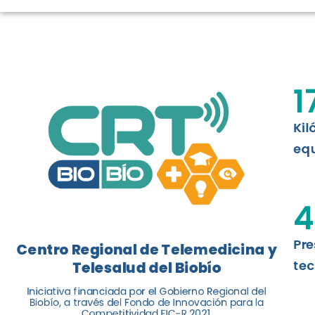
TELESALUD E
La nueva norma chilena 3858, adapta
ISO 13131, fue impulsada por el Centr
1
Telesalud del Biobío, a través de la U
Kil
Leer más
equ
4
Pre
Centro Regional de Telemedicina y
tec
Telesalud del Biobío
Iniciativa financiada por el Gobierno Regional del
Biobío, a través del Fondo de Innovación para la
Competitividad FIC-R 2021.