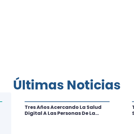
Últimas Noticias
Tres Años Acercando La Salud
Digital A Las Personas De La
Región: Conoce Los Logros De
CRT Biobío