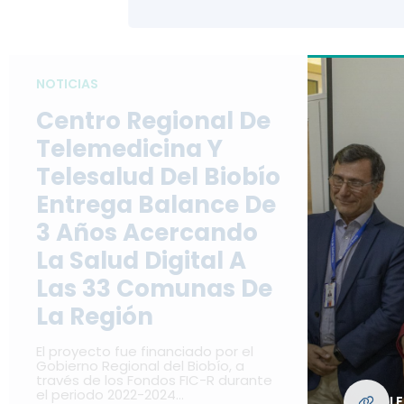
NOTICIAS
Centro Regional De
Telemedicina Y
Telesalud Del Biobío
Entrega Balance De
3 Años Acercando
La Salud Digital A
Las 33 Comunas De
La Región
El proyecto fue financiado por el
Gobierno Regional del Biobío, a
través de los Fondos FIC-R durante
el periodo 2022-2024…
L