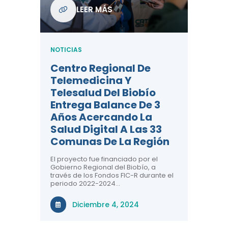
Com
LEER MÁS
De L
Regi
NOTICIAS
NOTICIA
Centro Regional De
Negre
Telemedicina Y
Impor
Telesalud Del Biobío
La Sa
Entrega Balance De 3
 De
Con la c
Años Acercando La
colabora
ad En
sobre sa
Salud Digital A Las 33
renal, CR
Comunas De La Región
comuna
n el área
El proyecto fue financiado por el
a ti!
N
Gobierno Regional del Biobío, a
través de los Fondos FIC-R durante el
tivas
periodo 2022-2024…
uridad en
Diciembre 4, 2024