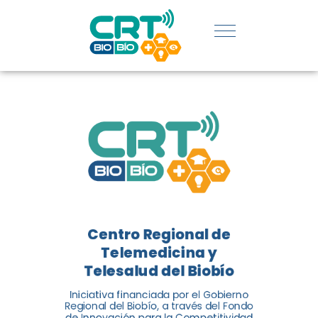
UDEC EN
CATEGORÍA
DE
INNOVACIÓN
SOCIAL
El Centro Regional de
Telemedicina y Telesalud del
Centro Regional de
Biobío (CRT Biobío) fue
Telemedicina y
reconocido reconocido en los
Telesalud del Biobío
Premios de Vinculación con el
Medio 2024...
Iniciativa financiada por el Gobierno
Regional del Biobío, a través del Fondo
de Innovación para la Competitividad