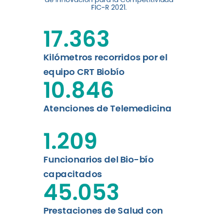
FIC-R 2021.
Leer más
17.363
Kilómetros recorridos por el
equipo CRT Biobío
10.846
Atenciones de Telemedicina
1.209
Funcionarios del Bio-bío
capacitados
45.053
Prestaciones de Salud con