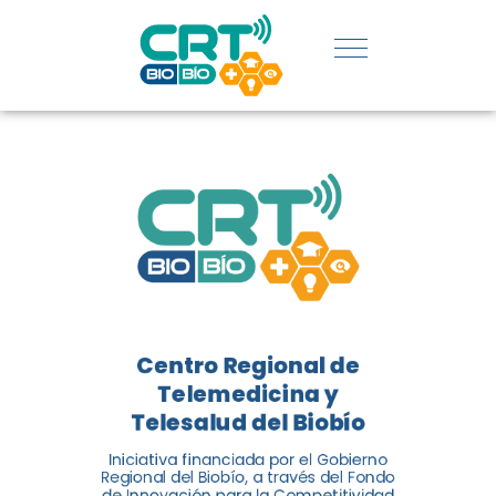
REGIÓN:
CONOCE
LOS
LOGROS
DE CRT
BIOBÍO
Centro Regional de
El Centro Regional de
Telemedicina y
Telemedicina y Telesalud del
Telesalud del Biobío
Biobío presenta el balance de
Iniciativa financiada por el Gobierno
tres años acercando la salud
Regional del Biobío, a través del Fondo
de Innovación para la Competitividad