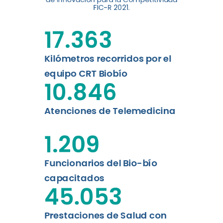
digital a los habitantes...
FIC-R 2021.
Leer más
17.363
Kilómetros recorridos por el
equipo CRT Biobío
10.846
Atenciones de Telemedicina
1.209
Funcionarios del Bio-bío
capacitados
45.053
Prestaciones de Salud con