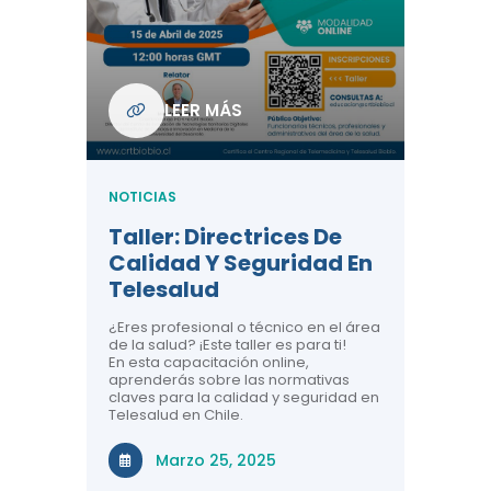
Com
De L
Regi
NOTICIA
LEER MÁS
ndo La
Centr
ión:
Telem
 De
Teles
NOTICIAS
Entre
Taller: Directrices De
Años 
dicina y
Calidad Y Seguridad En
Salud
a el
Telesalud
ndo la
Comun
 de los
¿Eres profesional o técnico en el área
entales de
El proyec
de la salud? ¡Este taller es para ti!
Gobierno
En esta capacitación online,
través de
aprenderás sobre las normativas
periodo
claves para la calidad y seguridad en
Telesalud en Chile.
Di
Marzo 25, 2025