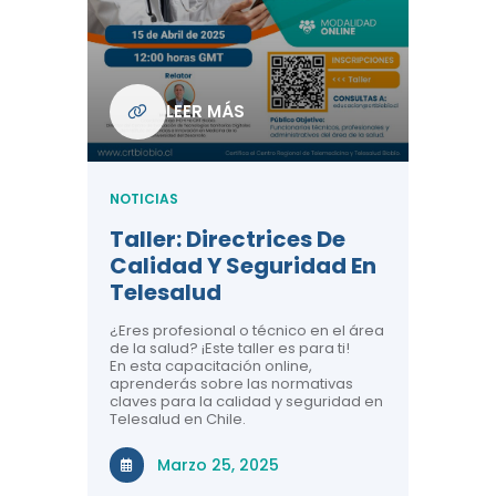
Com
De L
Regi
NOTICIA
LEER MÁS
ndo La
Centr
ión:
Telem
 De
Teles
NOTICIAS
Entre
Taller: Directrices De
Años 
dicina y
Calidad Y Seguridad En
Salud
a el
Telesalud
ndo la
Comun
 de los
¿Eres profesional o técnico en el área
entales de
El proyec
de la salud? ¡Este taller es para ti!
Gobierno
En esta capacitación online,
través de
aprenderás sobre las normativas
periodo
claves para la calidad y seguridad en
Telesalud en Chile.
Di
Marzo 25, 2025