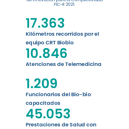
digital a los habitantes...
FIC-R 2021.
Leer más
17.363
Kilómetros recorridos por el
equipo CRT Biobío
10.846
Atenciones de Telemedicina
1.209
Funcionarios del Bio-bío
capacitados
45.053
Prestaciones de Salud con