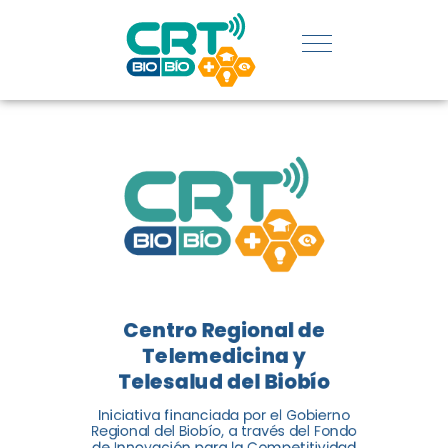
REGIÓN:
CONOCE
LOS
LOGROS
DE CRT
BIOBÍO
Centro Regional de
El Centro Regional de
Telemedicina y
Telemedicina y Telesalud del
Telesalud del Biobío
Biobío presenta el balance de
Iniciativa financiada por el Gobierno
tres años acercando la salud
Regional del Biobío, a través del Fondo
de Innovación para la Competitividad