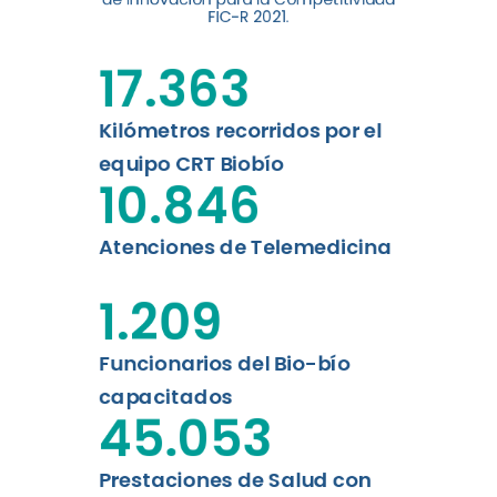
digital a los habitantes...
FIC-R 2021.
Leer más
17.363
Kilómetros recorridos por el
equipo CRT Biobío
10.846
Atenciones de Telemedicina
1.209
Funcionarios del Bio-bío
capacitados
45.053
Prestaciones de Salud con