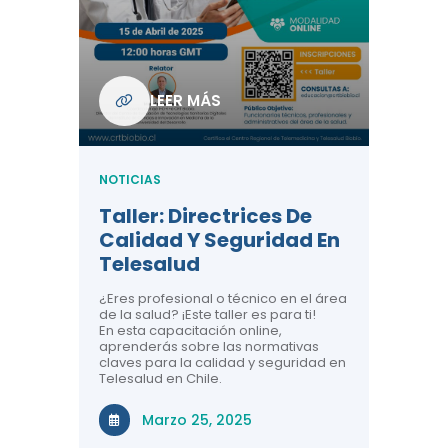
Com
De L
Regi
NOTICIA
LEER MÁS
ndo La
Centr
ión:
Telem
 De
Teles
NOTICIAS
Entre
Taller: Directrices De
Años 
dicina y
Calidad Y Seguridad En
Salud
a el
Telesalud
ndo la
Comun
 de los
¿Eres profesional o técnico en el área
entales de
El proyec
de la salud? ¡Este taller es para ti!
Gobierno
En esta capacitación online,
través de
aprenderás sobre las normativas
periodo
claves para la calidad y seguridad en
Telesalud en Chile.
Di
Marzo 25, 2025