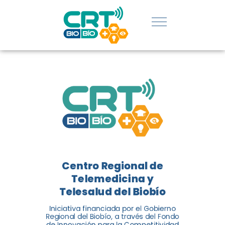
REGIÓN:
CONOCE
LOS
LOGROS
DE CRT
BIOBÍO
Centro Regional de
El Centro Regional de
Telemedicina y
Telemedicina y Telesalud del
Telesalud del Biobío
Biobío presenta el balance de
Iniciativa financiada por el Gobierno
tres años acercando la salud
Regional del Biobío, a través del Fondo
de Innovación para la Competitividad