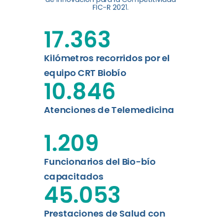
digital a los habitantes...
FIC-R 2021.
Leer más
17.363
Kilómetros recorridos por el
equipo CRT Biobío
10.846
Atenciones de Telemedicina
1.209
Funcionarios del Bio-bío
capacitados
45.053
Prestaciones de Salud con