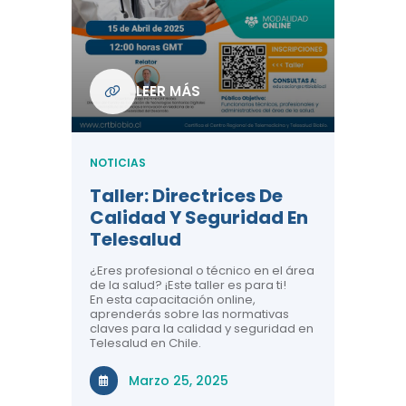
Com
De L
Regi
NOTICIA
LEER MÁS
ndo La
Centr
ión:
Telem
 De
Teles
NOTICIAS
Entre
Taller: Directrices De
Años 
dicina y
Calidad Y Seguridad En
Salud
a el
Telesalud
ndo la
Comun
 de los
¿Eres profesional o técnico en el área
entales de
El proyec
de la salud? ¡Este taller es para ti!
Gobierno
En esta capacitación online,
través de
aprenderás sobre las normativas
periodo
claves para la calidad y seguridad en
Telesalud en Chile.
Di
Marzo 25, 2025