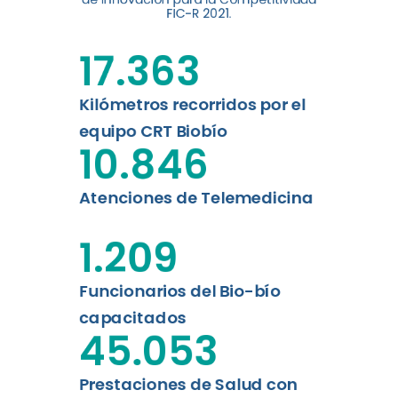
digital a los habitantes...
FIC-R 2021.
Leer más
17.363
Kilómetros recorridos por el
equipo CRT Biobío
10.846
Atenciones de Telemedicina
1.209
Funcionarios del Bio-bío
capacitados
45.053
Prestaciones de Salud con