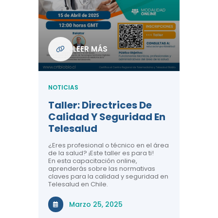
Com
De L
Regi
NOTICIA
LEER MÁS
ndo La
Centr
ión:
Telem
 De
Teles
NOTICIAS
Entre
Taller: Directrices De
Años 
dicina y
Calidad Y Seguridad En
Salud
a el
Telesalud
ndo la
Comun
 de los
¿Eres profesional o técnico en el área
entales de
El proyec
de la salud? ¡Este taller es para ti!
Gobierno
En esta capacitación online,
través de
aprenderás sobre las normativas
periodo
claves para la calidad y seguridad en
Telesalud en Chile.
Di
Marzo 25, 2025