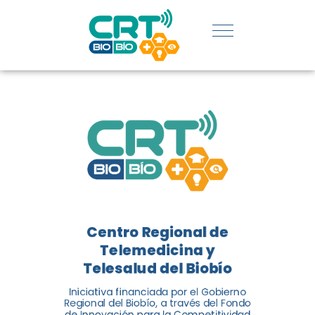
REGIÓN:
CONOCE
LOS
LOGROS
DE CRT
BIOBÍO
Centro Regional de
El Centro Regional de
Telemedicina y
Telemedicina y Telesalud del
Telesalud del Biobío
Biobío presenta el balance de
Iniciativa financiada por el Gobierno
tres años acercando la salud
Regional del Biobío, a través del Fondo
de Innovación para la Competitividad