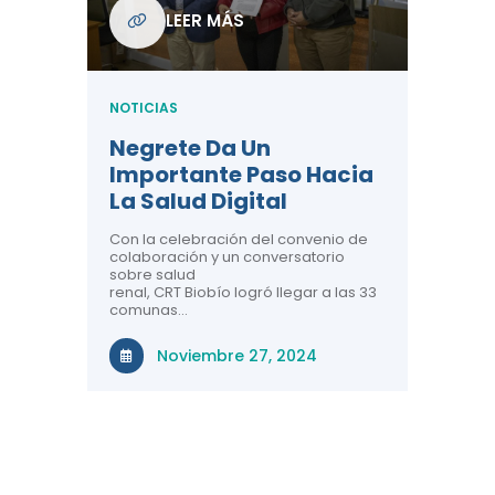
unas
LEER MÁS
ón
NOTICIA
NOTICIAS
Tres 
Salud
e
Negrete Da Un
Perso
Importante Paso Hacia
Conoc
ío
La Salud Digital
CRT B
e 3
Con la celebración del convenio de
a
colaboración y un conversatorio
El Centr
sobre salud
 33
Telesalu
renal, CRT Biobío logró llegar a las 33
balance 
gión
comunas…
salud dig
territori
r el
la región
Noviembre 27, 2024
, a
rante el
Ma