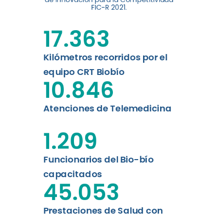
FIC-R 2021.
de la Universidad de
Concepción...
17.363
Leer más
Kilómetros recorridos por el
equipo CRT Biobío
10.846
Atenciones de Telemedicina
1.209
Funcionarios del Bio-bío
capacitados
45.053
Prestaciones de Salud con