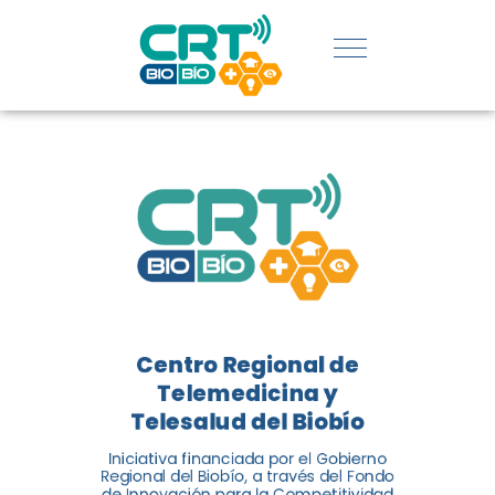
SERVICIOS
DE
TELEMEDICIN
Y
TELESALUD
EN CHILE
La nueva norma chilena 3858,
Centro Regional de
adaptada del estándar
Telemedicina y
internacional ISO 13131, fue
Telesalud del Biobío
impulsada por el Centro
Regional de Telemedicina y
Iniciativa financiada por el Gobierno
Regional del Biobío, a través del Fondo
Telesalud del Biobío, a través
de Innovación para la Competitividad