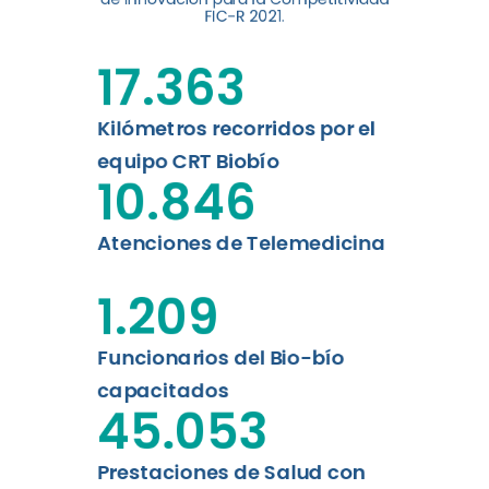
digital a los habitantes...
FIC-R 2021.
Leer más
17.363
Kilómetros recorridos por el
equipo CRT Biobío
10.846
Atenciones de Telemedicina
1.209
Funcionarios del Bio-bío
capacitados
45.053
Prestaciones de Salud con