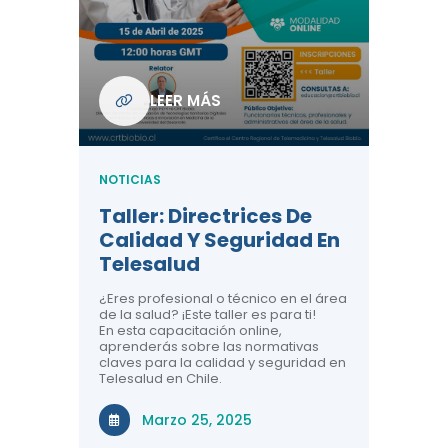
Com
De L
Regi
NOTICIA
LEER MÁS
ndo La
Centr
ión:
Telem
 De
Teles
NOTICIAS
Entre
Taller: Directrices De
Años 
dicina y
Calidad Y Seguridad En
Salud
a el
Telesalud
ndo la
Comun
 de los
¿Eres profesional o técnico en el área
entales de
El proyec
de la salud? ¡Este taller es para ti!
Gobierno
En esta capacitación online,
través de
aprenderás sobre las normativas
periodo
claves para la calidad y seguridad en
Telesalud en Chile.
Di
Marzo 25, 2025