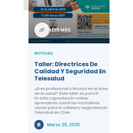
Com
De L
Regi
NOTICIA
LEER MÁS
ndo La
Centr
ión:
Telem
 De
Teles
NOTICIAS
Entre
Taller: Directrices De
Años 
dicina y
Calidad Y Seguridad En
Salud
a el
Telesalud
ndo la
Comun
 de los
¿Eres profesional o técnico en el área
entales de
El proyec
de la salud? ¡Este taller es para ti!
Gobierno
En esta capacitación online,
través de
aprenderás sobre las normativas
periodo
claves para la calidad y seguridad en
Telesalud en Chile.
Di
Marzo 25, 2025