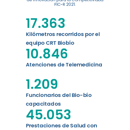
digital a los habitantes...
FIC-R 2021.
Leer más
17.363
Kilómetros recorridos por el
equipo CRT Biobío
10.846
Atenciones de Telemedicina
1.209
Funcionarios del Bio-bío
capacitados
45.053
Prestaciones de Salud con