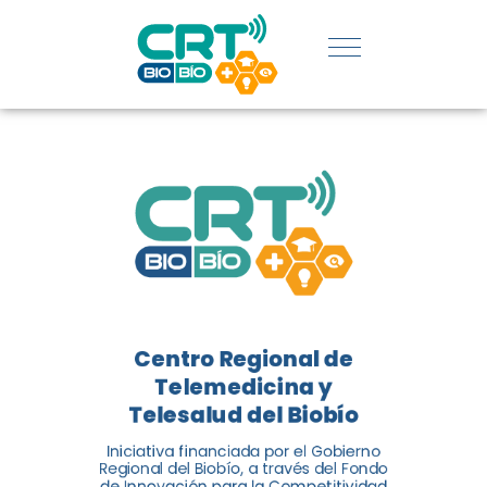
REGIÓN:
CONOCE
LOS
LOGROS
DE CRT
BIOBÍO
Centro Regional de
El Centro Regional de
Telemedicina y
Telemedicina y Telesalud del
Telesalud del Biobío
Biobío presenta el balance de
Iniciativa financiada por el Gobierno
tres años acercando la salud
Regional del Biobío, a través del Fondo
de Innovación para la Competitividad