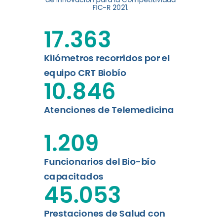
digital a los habitantes...
FIC-R 2021.
Leer más
17.363
Kilómetros recorridos por el
equipo CRT Biobío
10.846
Atenciones de Telemedicina
1.209
Funcionarios del Bio-bío
capacitados
45.053
Prestaciones de Salud con