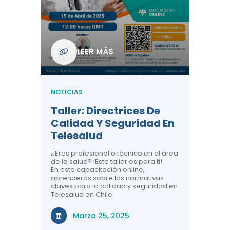
Com
De L
Regi
NOTICIA
LEER MÁS
ndo La
Centr
ión:
Telem
 De
Teles
NOTICIAS
Entre
Taller: Directrices De
Años 
dicina y
Calidad Y Seguridad En
Salud
a el
Telesalud
ndo la
Comun
 de los
¿Eres profesional o técnico en el área
entales de
El proyec
de la salud? ¡Este taller es para ti!
Gobierno
En esta capacitación online,
través de
aprenderás sobre las normativas
periodo
claves para la calidad y seguridad en
Telesalud en Chile.
Di
Marzo 25, 2025