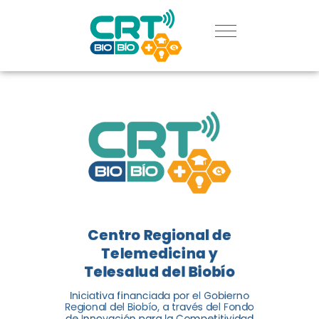
REGIÓN:
CONOCE
LOS
LOGROS
DE CRT
BIOBÍO
Centro Regional de
El Centro Regional de
Telemedicina y
Telemedicina y Telesalud del
Telesalud del Biobío
Biobío presenta el balance de
Iniciativa financiada por el Gobierno
tres años acercando la salud
Regional del Biobío, a través del Fondo
de Innovación para la Competitividad