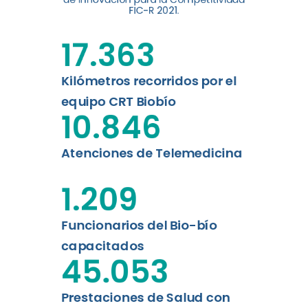
digital a los habitantes...
FIC-R 2021.
Leer más
17.363
Kilómetros recorridos por el
equipo CRT Biobío
10.846
Atenciones de Telemedicina
1.209
Funcionarios del Bio-bío
capacitados
45.053
Prestaciones de Salud con