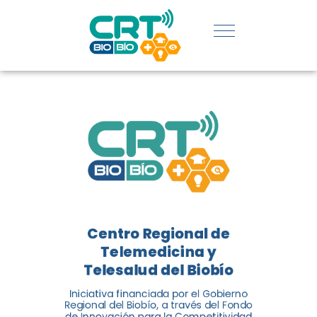
REGIÓN:
CONOCE
LOS
LOGROS
DE CRT
BIOBÍO
Centro Regional de
El Centro Regional de
Telemedicina y
Telemedicina y Telesalud del
Telesalud del Biobío
Biobío presenta el balance de
Iniciativa financiada por el Gobierno
tres años acercando la salud
Regional del Biobío, a través del Fondo
de Innovación para la Competitividad