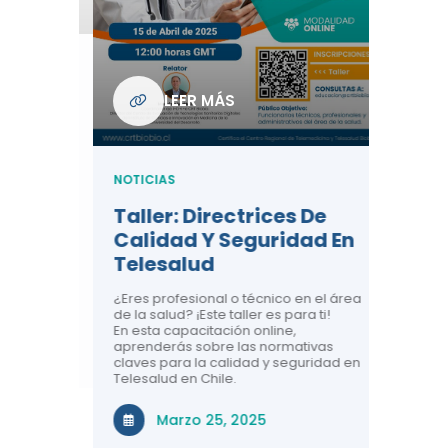
Com
De L
Regi
NOTICIA
LEER MÁS
ndo La
Centr
ión:
Telem
 De
Teles
NOTICIAS
Entre
Taller: Directrices De
Años 
dicina y
Calidad Y Seguridad En
Salud
a el
Telesalud
ndo la
Comun
 de los
¿Eres profesional o técnico en el área
entales de
El proyec
de la salud? ¡Este taller es para ti!
Gobierno
En esta capacitación online,
través de
aprenderás sobre las normativas
periodo
claves para la calidad y seguridad en
Telesalud en Chile.
Di
Marzo 25, 2025