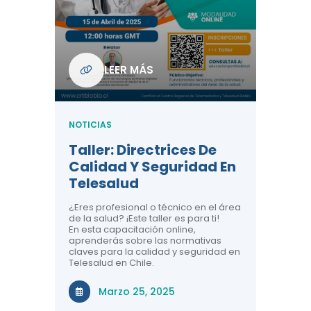
Com
De L
Regi
NOTICIA
LEER MÁS
ndo La
Centr
ión:
Telem
 De
Teles
NOTICIAS
Entre
Taller: Directrices De
Años 
dicina y
Calidad Y Seguridad En
Salud
a el
Telesalud
ndo la
Comun
 de los
¿Eres profesional o técnico en el área
entales de
El proyec
de la salud? ¡Este taller es para ti!
Gobierno
En esta capacitación online,
través de
aprenderás sobre las normativas
periodo
claves para la calidad y seguridad en
Telesalud en Chile.
Di
Marzo 25, 2025