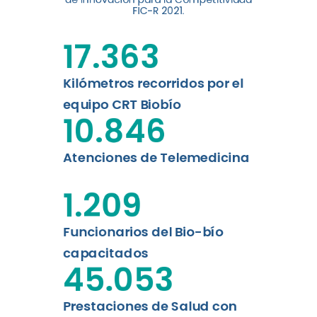
digital a los habitantes...
FIC-R 2021.
Leer más
17.363
Kilómetros recorridos por el
equipo CRT Biobío
10.846
Atenciones de Telemedicina
1.209
Funcionarios del Bio-bío
capacitados
45.053
Prestaciones de Salud con