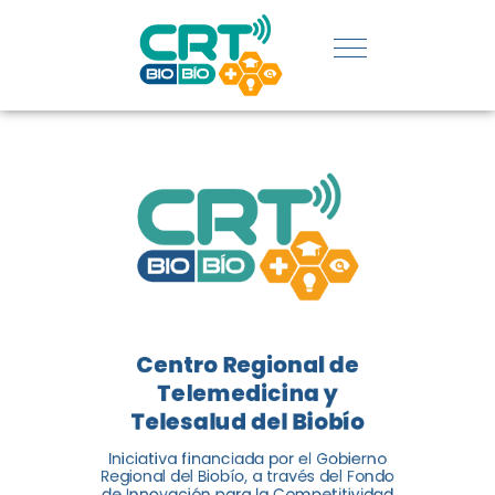
REGIÓN:
CONOCE
LOS
LOGROS
DE CRT
BIOBÍO
Centro Regional de
El Centro Regional de
Telemedicina y
Telemedicina y Telesalud del
Telesalud del Biobío
Biobío presenta el balance de
Iniciativa financiada por el Gobierno
tres años acercando la salud
Regional del Biobío, a través del Fondo
de Innovación para la Competitividad