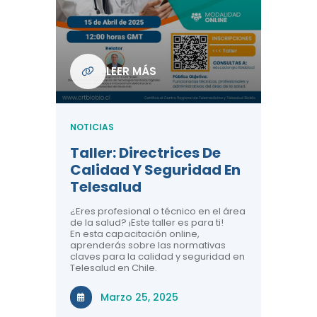
Com
De L
Regi
NOTICIA
LEER MÁS
ndo La
Centr
ión:
Telem
 De
Teles
NOTICIAS
Entre
Taller: Directrices De
Años 
dicina y
Calidad Y Seguridad En
Salud
a el
Telesalud
ndo la
Comun
 de los
¿Eres profesional o técnico en el área
entales de
El proyec
de la salud? ¡Este taller es para ti!
Gobierno
En esta capacitación online,
través de
aprenderás sobre las normativas
periodo
claves para la calidad y seguridad en
Telesalud en Chile.
Di
Marzo 25, 2025