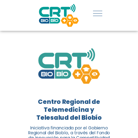
REGIÓN:
CONOCE
LOS
LOGROS
DE CRT
BIOBÍO
Centro Regional de
El Centro Regional de
Telemedicina y
Telemedicina y Telesalud del
Telesalud del Biobío
Biobío presenta el balance de
Iniciativa financiada por el Gobierno
tres años acercando la salud
Regional del Biobío, a través del Fondo
de Innovación para la Competitividad