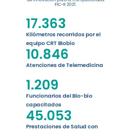
digital a los habitantes...
FIC-R 2021.
Leer más
17.363
Kilómetros recorridos por el
equipo CRT Biobío
10.846
Atenciones de Telemedicina
1.209
Funcionarios del Bio-bío
capacitados
45.053
Prestaciones de Salud con